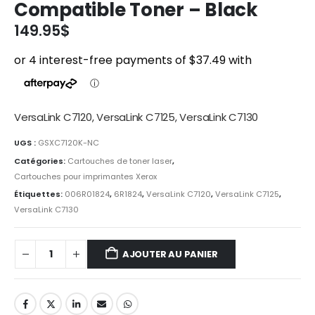
Compatible Toner – Black
149.95
$
VersaLink C7120, VersaLink C7125, VersaLink C7130
UGS :
GSXC7120K-NC
Catégories:
Cartouches de toner laser
,
Cartouches pour imprimantes Xerox
Étiquettes:
006R01824
,
6R1824
,
VersaLink C7120
,
VersaLink C7125
,
VersaLink C7130
AJOUTER AU PANIER