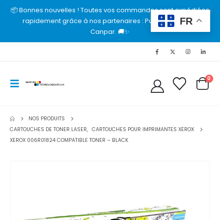
📦 Bonnes nouvelles ! Toutes vos commandes sont expédiées
FR
rapidement grâce à nos partenaires : Purolator, UPS et
Canpar. 🚚✨
0
NOS PRODUITS
CARTOUCHES DE TONER LASER
,
CARTOUCHES POUR IMPRIMANTES XEROX
XEROX 006R01824 COMPATIBLE TONER – BLACK