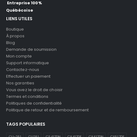
Entreprise 100%
Québécoise
LIENS UTILES
Boutique
À propos
Blog
Demande de soumission
Mon compte
Support informatique
Contactez-nous
Effectuer un paiement
Nos garanties
Vous avez le droit de choisir
Termes et conditions
Politiques de confidentialité
Politique de retour et de remboursement
TAGS POPULAIRES
CLI-251
CLI251
CS417DN
CX417DE
CX417DN
CX517DE