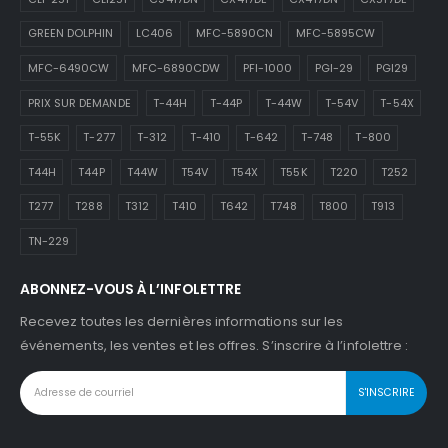
GREEN DOLPHIN
LC406
MFC-5890CN
MFC-5895CW
MFC-6490CW
MFC-6890CDW
PFI-1000
PGI-29
PGI29
PRIX SUR DEMANDE
T-44H
T-44P
T-44W
T-54V
T-54X
T-55K
T-277
T-312
T-410
T-642
T-748
T-800
T44H
T44P
T44W
T54V
T54X
T55K
T220
T252
T277
T288
T312
T410
T642
T748
T800
T913
TN-229
ABONNEZ-VOUS À L’INFOLETTRE
Recevez toutes les dernières informations sur les
événements, les ventes et les offres. S’inscrire à l’infolettre :