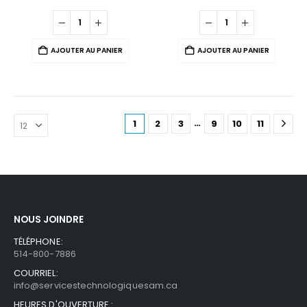
AJOUTER AU PANIER
AJOUTER AU PANIER
…
1
2
3
9
10
11
NOUS JOINDRE
TÉLÉPHONE:
514-800-7886
COURRIEL:
info@servicestechnologiquesam.ca
HEURES D'OUVERTURE :