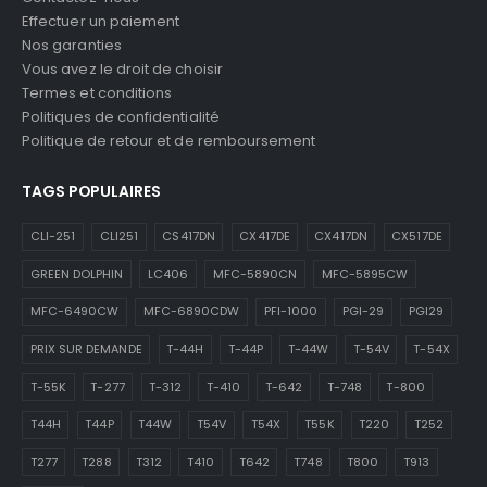
Effectuer un paiement
Nos garanties
Vous avez le droit de choisir
Termes et conditions
Politiques de confidentialité
Politique de retour et de remboursement
TAGS POPULAIRES
CLI-251
CLI251
CS417DN
CX417DE
CX417DN
CX517DE
GREEN DOLPHIN
LC406
MFC-5890CN
MFC-5895CW
MFC-6490CW
MFC-6890CDW
PFI-1000
PGI-29
PGI29
PRIX SUR DEMANDE
T-44H
T-44P
T-44W
T-54V
T-54X
T-55K
T-277
T-312
T-410
T-642
T-748
T-800
T44H
T44P
T44W
T54V
T54X
T55K
T220
T252
T277
T288
T312
T410
T642
T748
T800
T913