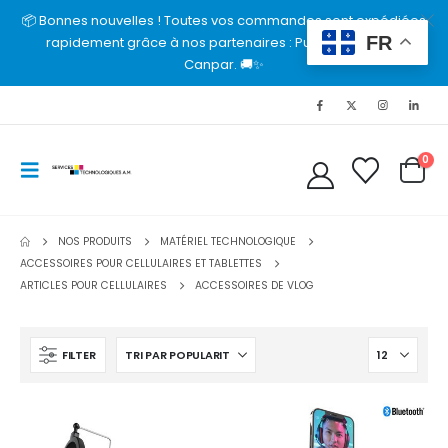
📦 Bonnes nouvelles ! Toutes vos commandes sont expédiées
FR
rapidement grâce à nos partenaires : Purolator, UPS et
Canpar. 🚚✨
0
NOS PRODUITS
MATÉRIEL TECHNOLOGIQUE
ACCESSOIRES POUR CELLULAIRES ET TABLETTES
ARTICLES POUR CELLULAIRES
ACCESSOIRES DE VLOG
FILTER