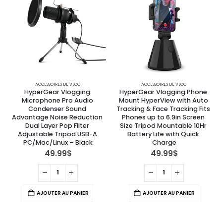
ACCESSOIRES DE VLOG
ACCESSOIRES DE VLOG
HyperGear Vlogging 
HyperGear Vlogging Phone 
Microphone Pro Audio 
Mount HyperView with Auto 
Condenser Sound 
Tracking & Face Tracking Fits 
Advantage Noise Reduction 
Phones up to 6.9in Screen 
Dual Layer Pop Filter 
Size Tripod Mountable 10Hr 
Adjustable Tripod USB-A 
Battery Life with Quick 
PC/Mac/Linux – Black
Charge
49.99
$
49.99
$
AJOUTER AU PANIER
AJOUTER AU PANIER