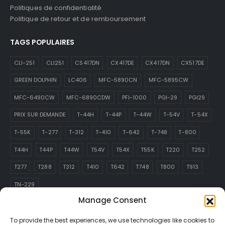
Politiques de confidentialité
Politique de retour et de remboursement
TAGS POPULAIRES
CLI-251
CLI251
CS417DN
CX417DE
CX417DN
CX517DE
GREEN DOLPHIN
LC406
MFC-5890CN
MFC-5895CW
MFC-6490CW
MFC-6890CDW
PFI-1000
PGI-29
PGI29
PRIX SUR DEMANDE
T-44H
T-44P
T-44W
T-54V
T-54X
T-55K
T-277
T-312
T-410
T-642
T-748
T-800
T44H
T44P
T44W
T54V
T54X
T55K
T220
T252
T277
T288
T312
T410
T642
T748
T800
T913
TN-229
Manage Consent
ABONNEZ-VOUS À L’INFOLETTRE
To provide the best experiences, we use technologies like cookies to
Recevez toutes les dernières informations sur les