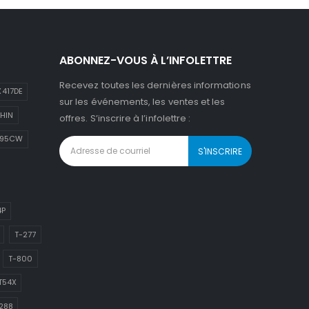
ABONNEZ-VOUS À L’INFOLETTRE
Recevez toutes les dernières informations
417DE
sur les événements, les ventes et les
HIN
offres. S’inscrire à l’infolettre :
895CW
4P
T-277
T-800
T54X
288