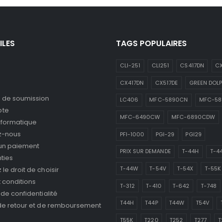
ILES
TAGS POPULAIRES
CLI-251
CLI251
CS417DN
CX
CX417DN
CX517DE
GREEN DOLP
de soumission
LC406
MFC-5890CN
MFC-5
pte
MFC-6490CW
MFC-6890CDW
nformatique
z-nous
PFI-1000
PGI-29
PGI29
 un paiement
PRIX SUR DEMANDE
T-44H
T-4
ties
T-44W
T-54V
T-54X
T-55K
le droit de choisir
 conditions
T-312
T-410
T-642
T-748
 de confidentialité
T44H
T44P
T44W
T54V
 de retour et de remboursement
T55K
T220
T252
T277
T