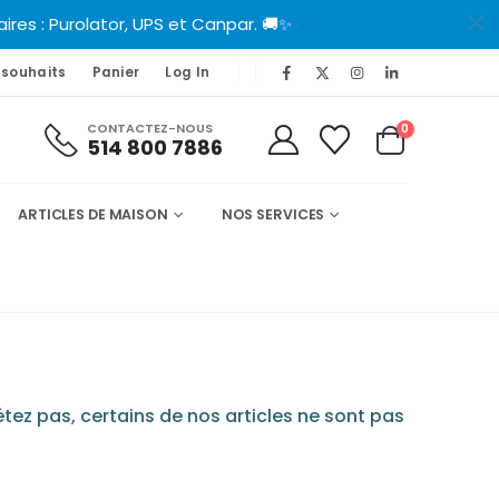
es : Purolator, UPS et Canpar. 🚚✨
 souhaits
Panier
Log In
CONTACTEZ-NOUS
0
514 800 7886
ARTICLES DE MAISON
NOS SERVICES
tez pas, certains de nos articles ne sont pas