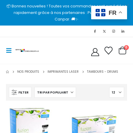
📦 Bonnes nouvelles ! Toutes vos commandes sont expédiées
FR
rapidement grâce à nos partenaires : Purolator, UPS et
Canpar. 🚚✨
0
NOS PRODUITS
IMPRIMANTES LASER
TAMBOURS - DRUMS
FILTER