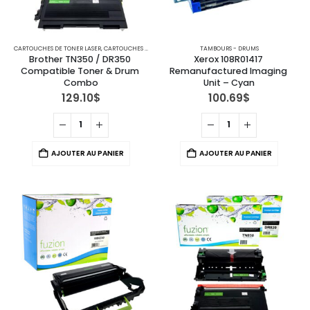
CARTOUCHES DE TONER LASER
,
CARTOUCHES POUR IMPRIMANTES BROTHER
TAMBOURS - DRUMS
,
TAMBOURS - DRUMS
Brother TN350 / DR350 
Xerox 108R01417 
Compatible Toner & Drum 
Remanufactured Imaging 
Combo
Unit – Cyan
129.10
$
100.69
$
AJOUTER AU PANIER
AJOUTER AU PANIER