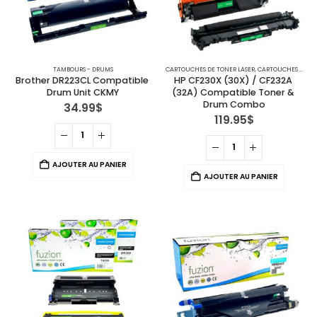
TAMBOURS - DRUMS
CARTOUCHES DE TONER LASER
,
CARTOUCHES POUR IMPRIMANTES HP
Brother DR223CL Compatible 
HP CF230X (30X) / CF232A 
Drum Unit CKMY
(32A) Compatible Toner & 
Drum Combo
34.99
$
119.95
$
AJOUTER AU PANIER
AJOUTER AU PANIER