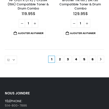
HP CF217X (17X) / CF219A 
Brother TN760 / DR730 
(19A) Compatible Toner & 
Compatible Toner & Drum 
Drum Combo
Combo
119.95
$
129.95
$
AJOUTER AU PANIER
AJOUTER AU PANIER
1
2
3
4
5
6
NOUS JOINDRE
TÉLÉPHONE:
514-800-7886