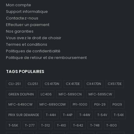
Mon compte
Support informatique
Contactez-nous
Effectuer un paiement
Nos garanties
Vous avez le droit de choisir
Termes et conditions
Politiques de confidentialité
Politique de retour et de remboursement
TAGS POPULAIRES
CLI-251
CLI251
CS417DN
CX417DE
CX417DN
CX517DE
GREEN DOLPHIN
LC406
MFC-5890CN
MFC-5895CW
MFC-6490CW
MFC-6890CDW
PFI-1000
PGI-29
PGI29
PRIX SUR DEMANDE
T-44H
T-44P
T-44W
T-54V
T-54X
T-55K
T-277
T-312
T-410
T-642
T-748
T-800