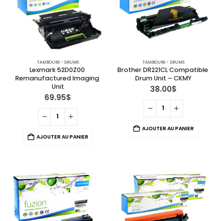
TAMBOURS - DRUMS
TAMBOURS - DRUMS
Lexmark 52D0Z00 
Brother DR221CL Compatible 
Remanufactured Imaging 
Drum Unit – CKMY
Unit
38.00
$
69.95
$
AJOUTER AU PANIER
AJOUTER AU PANIER