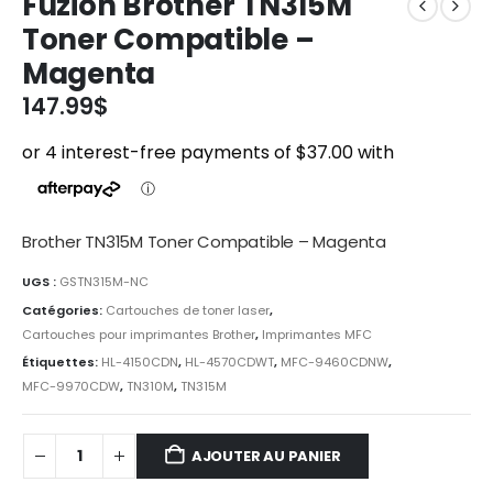
Fuzion Brother TN315M
Toner Compatible –
Magenta
147.99
$
Brother TN315M Toner Compatible – Magenta
UGS :
GSTN315M-NC
Catégories:
Cartouches de toner laser
,
Cartouches pour imprimantes Brother
,
Imprimantes MFC
Étiquettes:
HL-4150CDN
,
HL-4570CDWT
,
MFC-9460CDNW
,
MFC-9970CDW
,
TN310M
,
TN315M
AJOUTER AU PANIER