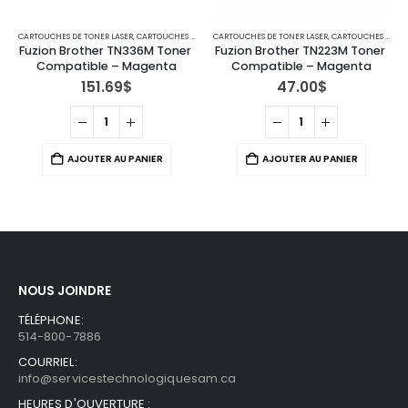
CARTOUCHES DE TONER LASER
,
IMPRIMANTES MFC
,
CARTOUCHES POUR IMPRIMANTES BROTHER
CARTOUCHES DE TONER LASER
,
IMPRIMANTES MFC
,
CARTOUCHES POUR IMPRIMANTES BROTHER
Fuzion Brother TN336M Toner 
Fuzion Brother TN223M Toner 
Compatible – Magenta
Compatible – Magenta
151.69
$
47.00
$
AJOUTER AU PANIER
AJOUTER AU PANIER
NOUS JOINDRE
TÉLÉPHONE:
514-800-7886
COURRIEL:
info@servicestechnologiquesam.ca
HEURES D'OUVERTURE :