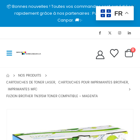
📦 Bonnes nouvelles ! Toutes vos commandes sont expédiées
FR
rapidement grâce à nos partenaires : Purolator, UPS et
Canpar. 🚚✨
0
NOS PRODUITS
CARTOUCHES DE TONER LASER
,
CARTOUCHES POUR IMPRIMANTES BROTHER
,
IMPRIMANTES MFC
FUZION BROTHER TN315M TONER COMPATIBLE – MAGENTA