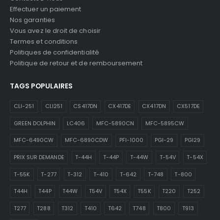
Effectuer un paiement
Nos garanties
Vous avez le droit de choisir
Termes et conditions
Politiques de confidentialité
Politique de retour et de remboursement
TAGS POPULAIRES
CLI-251
CLI251
CS417DN
CX417DE
CX417DN
CX517DE
GREEN DOLPHIN
LC406
MFC-5890CN
MFC-5895CW
MFC-6490CW
MFC-6890CDW
PFI-1000
PGI-29
PGI29
PRIX SUR DEMANDE
T-44H
T-44P
T-44W
T-54V
T-54X
T-55K
T-277
T-312
T-410
T-642
T-748
T-800
T44H
T44P
T44W
T54V
T54X
T55K
T220
T252
T277
T288
T312
T410
T642
T748
T800
T913