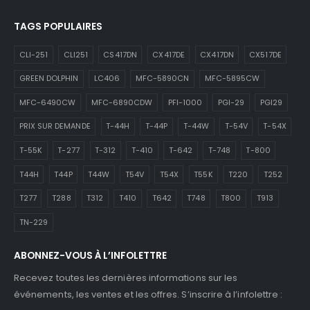
TAGS POPULAIRES
CLI-251
CLI251
CS417DN
CX417DE
CX417DN
CX517DE
GREEN DOLPHIN
LC406
MFC-5890CN
MFC-5895CW
MFC-6490CW
MFC-6890CDW
PFI-1000
PGI-29
PGI29
PRIX SUR DEMANDE
T-44H
T-44P
T-44W
T-54V
T-54X
T-55K
T-277
T-312
T-410
T-642
T-748
T-800
T44H
T44P
T44W
T54V
T54X
T55K
T220
T252
T277
T288
T312
T410
T642
T748
T800
T913
TN-229
ABONNEZ-VOUS À L’INFOLETTRE
Recevez toutes les dernières informations sur les
événements, les ventes et les offres. S’inscrire à l’infolettre :