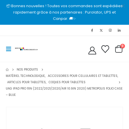
📦 Bonnes nouvelles ! Toutes vos commandes sont expédiées
rapidement grâce à nos partenaires : Purolator, UPS et
Canpar. 🚚✨
0
NOS PRODUITS
MATÉRIEL TECHNOLOGIQUE
,
ACCESSOIRES POUR CELLULAIRES ET TABLETTES
,
ARTICLES POUR TABLETTES
,
COQUES POUR TABLETTES
UAG IPAD PRO 11IN (2022/2021/2020/AIR 10.9IN 2020) METROPOLIS FOLIO CASE
– BLUE