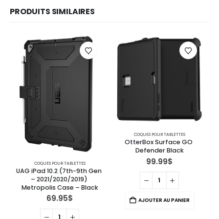
PRODUITS SIMILAIRES
COQUES POUR TABLETTES
OtterBox Surface GO 
Defender Black
99.99
$
COQUES POUR TABLETTES
UAG iPad 10.2 (7th-9th Gen 
– 2021/2020/2019) 
Metropolis Case – Black
69.95
$
AJOUTER AU PANIER