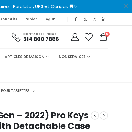
es : Purolator, UPS et Canpar. 🚚✨
 souhaits
Panier
Log In
CONTACTEZ-NOUS
0
514 800 7886
ARTICLES DE MAISON
NOS SERVICES
 POUR TABLETTES
 Gen – 2022) Pro Keys
ith Detachable Case