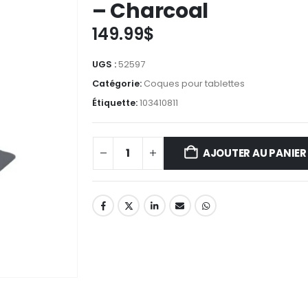
– Charcoal
149.99
$
UGS :
52597
Catégorie:
Coques pour tablettes
Étiquette:
103410811
AJOUTER AU PANIER