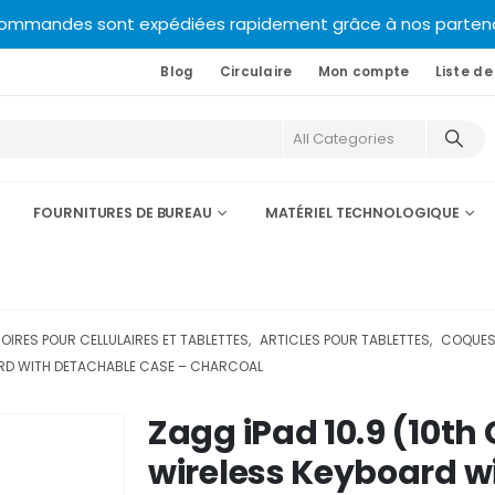
commandes sont expédiées rapidement grâce à nos partenair
Blog
Circulaire
Mon compte
Liste de
FOURNITURES DE BUREAU
MATÉRIEL TECHNOLOGIQUE
IRES POUR CELLULAIRES ET TABLETTES
,
ARTICLES POUR TABLETTES
,
COQUES
OARD WITH DETACHABLE CASE – CHARCOAL
Zagg iPad 10.9 (10th
wireless Keyboard w