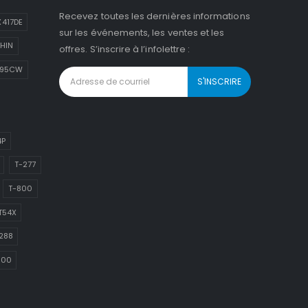
Recevez toutes les dernières informations
417DE
sur les événements, les ventes et les
HIN
offres. S’inscrire à l’infolettre :
895CW
4P
T-277
T-800
T54X
288
800