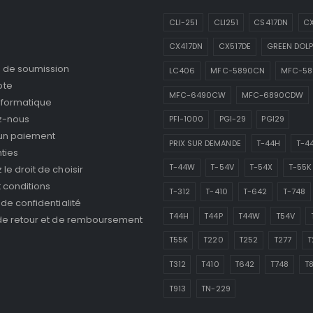
CLI-251
CLI251
CS417DN
CX
CX417DN
CX517DE
GREEN DOLP
de soumission
LC406
MFC-5890CN
MFC-5
pte
MFC-6490CW
MFC-6890CDW
nformatique
z-nous
PFI-1000
PGI-29
PGI29
 un paiement
PRIX SUR DEMANDE
T-44H
T-4
ties
T-44W
T-54V
T-54X
T-55K
le droit de choisir
 conditions
T-312
T-410
T-642
T-748
 de confidentialité
T44H
T44P
T44W
T54V
 de retour et de remboursement
T55K
T220
T252
T277
T
T312
T410
T642
T748
T
T913
TN-229