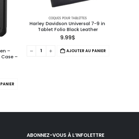
COQUES POUR TABLETTES
Harley Davidson Universal 7-9 in 
Gumdrop 
Tablet Folio Black Leather
Dr
9.99
$
en – 
AJOUTER AU PANIER
 Case – 
 PANIER
ABONNEZ-VOUS À L’INFOLETTRE