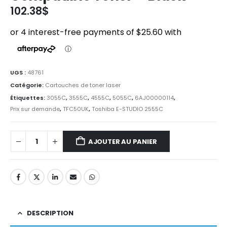
102.38
$
UGS :
48761
Catégorie:
Cartouches de toner laser
Étiquettes:
3055C
,
3555C
,
4555C
,
5055C
,
6AJ00000114
,
Prix sur demande
,
TFC50UK
,
Toshiba E-STUDIO 2555C
AJOUTER AU PANIER
DESCRIPTION