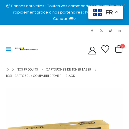
📦 Bonnes nouvelles ! Toutes vos commandes sont expédiées
FR
rapidement grâce à nos partenaires : Purolator, UPS et
Canpar. 🚚✨
0
NOS PRODUITS
CARTOUCHES DE TONER LASER
TOSHIBA TFC50UK COMPATIBLE TONER – BLACK