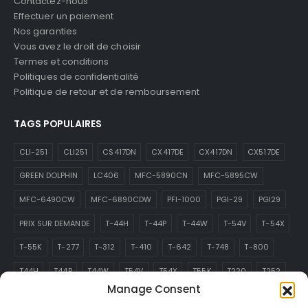
Contactez-nous
Effectuer un paiement
Nos garanties
Vous avez le droit de choisir
Termes et conditions
Politiques de confidentialité
Politique de retour et de remboursement
TAGS POPULAIRES
CLI-251
CLI251
CS417DN
CX417DE
CX417DN
CX517DE
GREEN DOLPHIN
LC406
MFC-5890CN
MFC-5895CW
MFC-6490CW
MFC-6890CDW
PFI-1000
PGI-29
PGI29
PRIX SUR DEMANDE
T-44H
T-44P
T-44W
T-54V
T-54X
T-55K
T-277
T-312
T-410
T-642
T-748
T-800
T44H
T44P
T44W
T54V
T54X
T55K
T220
T252
Manage Consent
T277
T288
T312
T410
T642
T748
T800
T913