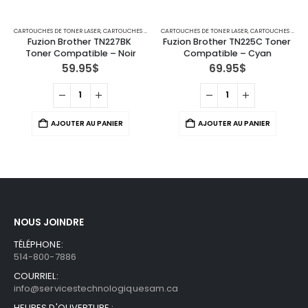
CARTOUCHES DE TONER LASER
,
IMPRIMANTES MFC
,
CARTOUCHES POUR IMPRIMANTES BROTHER
CARTOUCHES DE TONER LASER
,
IMPRIMANTES MFC
,
CARTOUCHES POUR IMPRIMANTES BROTHER
Fuzion Brother TN227BK 
Fuzion Brother TN225C Toner 
Toner Compatible – Noir
Compatible – Cyan
59.95
$
69.95
$
AJOUTER AU PANIER
AJOUTER AU PANIER
NOUS JOINDRE
TÉLÉPHONE:
514-800-7886
COURRIEL:
info@servicestechnologiquesam.ca
HEURES D'OUVERTURE :