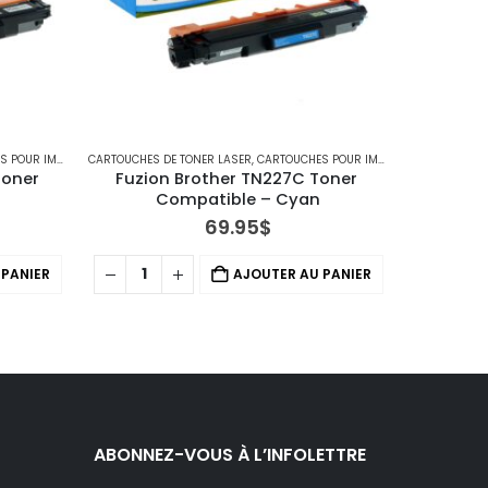
PRIMANTES BROTHER
CARTOUCHES DE TONER LASER
,
IMPRIMANTES MFC
,
CARTOUCHES POUR IMPRIMANTES BROTHER
CARTOUCHES D
oner 
Fuzion Brother TN227C Toner 
Fuzio
Compatible – Cyan
Co
69.95
$
 PANIER
AJOUTER AU PANIER
ABONNEZ-VOUS À L’INFOLETTRE