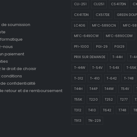
CLI-251
CLI251
CS417DN
CX
CX417DN
CX517DE
GREEN DOLP
de soumission
LC406
MFC-5890CN
MFC-5
pte
MFC-6490CW
MFC-6890CDW
nformatique
z-nous
PFI-1000
PGI-29
PGI29
 un paiement
PRIX SUR DEMANDE
T-44H
T-4
ties
T-44W
T-54V
T-54X
T-55K
le droit de choisir
 conditions
T-312
T-410
T-642
T-748
 de confidentialité
T44H
T44P
T44W
T54V
 de retour et de remboursement
T55K
T220
T252
T277
T
T312
T410
T642
T748
T
T913
TN-229