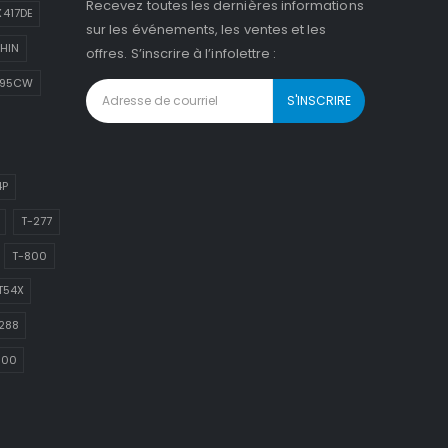
Recevez toutes les dernières informations
417DE
sur les événements, les ventes et les
HIN
offres. S’inscrire à l’infolettre :
895CW
4P
T-277
T-800
T54X
288
800