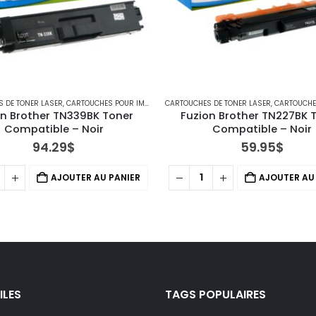
 DE TONER LASER
,
CARTOUCHES POUR IMPRIMANTES BROTHER
CARTOUCHES DE TONER LASER
,
IMPRIMANTES MFC
,
CARTOUCHES POUR IM
on Brother TN339BK Toner 
Fuzion Brother TN227BK T
Compatible – Noir
Compatible – Noir
94.29
$
59.95
$
AJOUTER AU PANIER
AJOUTER AU
ILES
TAGS POPULAIRES