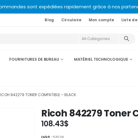
commandes sont expédiées rapidement grâce à nos partenair
Blog
Circulaire
Mon compte
Liste de
FOURNITURES DE BUREAU
MATÉRIEL TECHNOLOGIQUE
ICOH 842279 TONER COMPATIBLE – BLACK
Ricoh 842279 Toner 
108.43
$
UGS :
51526