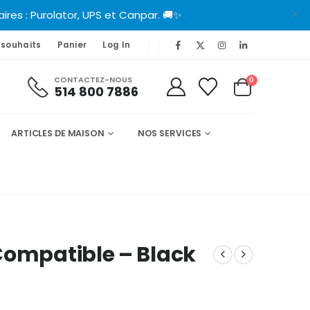
es : Purolator, UPS et Canpar. 🚚✨
 souhaits
Panier
Log In
CONTACTEZ-NOUS
0
514 800 7886
ARTICLES DE MAISON
NOS SERVICES
Compatible – Black