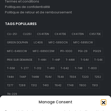
Termes et conditions
Politiques de confidentialité
Politique de retour et de remboursement
TAGS POPULAIRES
CLI-251
CLI251
CS417DN
CX417DE
CX417DN
CX517DE
GREEN DOLPHIN
LC406
MFC-5890CN
MFC-5895CW
MFC-6490CW
MFC-6890CDW
PFI-1000
PGI-29
PGI29
PRIX SUR DEMANDE
T-44H
T-44P
T-44W
T-54V
T-54X
T-55K
T-277
T-312
T-410
T-642
T-748
T-800
T44H
T44P
T44W
T54V
T54X
T55K
T220
T252
T277
T288
T312
T410
T642
T748
T800
T913
TN-229
Manage Consent
ABONNEZ-VOUS À L’INFOLETTRE