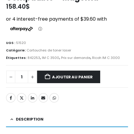
158.40
$
UGS :
51520
Catégorie:
Cartouches de toner laser
Étiquettes:
842253
,
IM C 3500
,
Prix sur demande
,
Ricoh IM C 3000
AJOUTER AU PANIER
DESCRIPTION