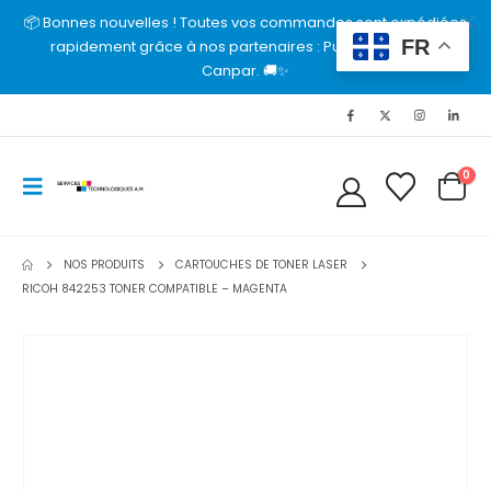
📦 Bonnes nouvelles ! Toutes vos commandes sont expédiées
FR
rapidement grâce à nos partenaires : Purolator, UPS et
Canpar. 🚚✨
0
NOS PRODUITS
CARTOUCHES DE TONER LASER
RICOH 842253 TONER COMPATIBLE – MAGENTA