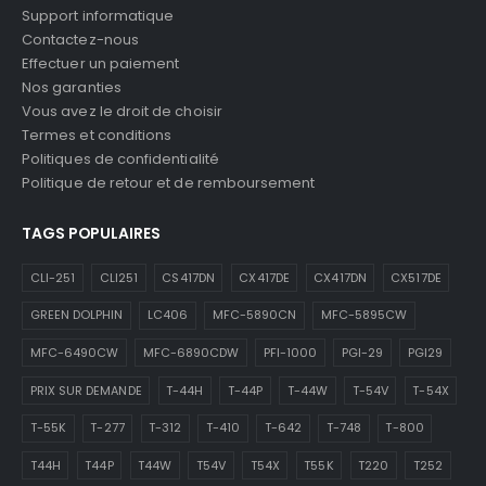
À propos
Blog
Demande de soumission
Mon compte
Support informatique
Contactez-nous
Effectuer un paiement
Nos garanties
Vous avez le droit de choisir
Termes et conditions
Politiques de confidentialité
Politique de retour et de remboursement
TAGS POPULAIRES
CLI-251
CLI251
CS417DN
CX417DE
CX417DN
CX517DE
GREEN DOLPHIN
LC406
MFC-5890CN
MFC-5895CW
MFC-6490CW
MFC-6890CDW
PFI-1000
PGI-29
PGI29
PRIX SUR DEMANDE
T-44H
T-44P
T-44W
T-54V
T-54X