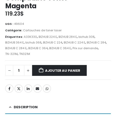
Magenta
119.23
$
UGS :
49604
Catégorie:
Cartouches de toner laser
Étiquettes:
A33K330
,
BIZHUB 224 E
,
BIZHUB 284 E
,
bizhub 308
,
BIZHUB 364 E
,
bizhub 368
,
BIZHUB C 224
,
BIZHUB C 224 E
,
BIZHUB C 284
,
BIZHUB C 284 E
,
BIZHUB C 364
,
BIZHUB C 364 E
,
Prix sur demande
,
TN-321M
,
TN321M
AJOUTER AU PANIER