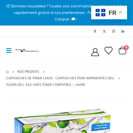
📦 Bonnes nouvelles ! Toutes vos commandes sont expédiées
FR
rapidement grâce à nos partenaires : Purolator, UPS et
Canpar. 🚚✨
0
NOS PRODUITS
CARTOUCHES DE TONER LASER
,
CARTOUCHES POUR IMPRIMANTES DELL
FUZION DELL 332-0402 TONER COMPATIBLE – JAUNE