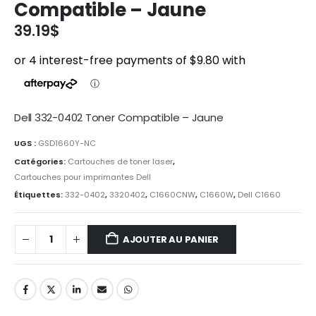
Compatible – Jaune
39.19
$
Dell 332-0402 Toner Compatible – Jaune
UGS :
GSD1660Y-NC
Catégories:
Cartouches de toner laser
,
Cartouches pour imprimantes Dell
Étiquettes:
332-0402
,
3320402
,
C1660CNW
,
C1660W
,
Dell C1660
AJOUTER AU PANIER