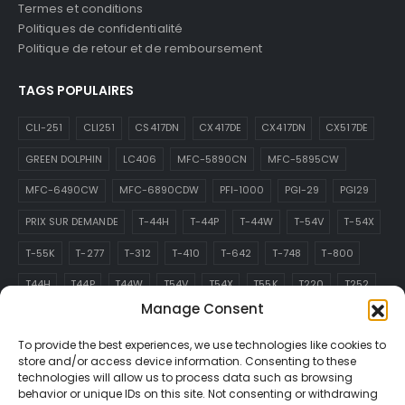
Termes et conditions
Politiques de confidentialité
Politique de retour et de remboursement
TAGS POPULAIRES
CLI-251
CLI251
CS417DN
CX417DE
CX417DN
CX517DE
GREEN DOLPHIN
LC406
MFC-5890CN
MFC-5895CW
MFC-6490CW
MFC-6890CDW
PFI-1000
PGI-29
PGI29
PRIX SUR DEMANDE
T-44H
T-44P
T-44W
T-54V
T-54X
T-55K
T-277
T-312
T-410
T-642
T-748
T-800
T44H
T44P
T44W
T54V
T54X
T55K
T220
T252
Manage Consent
T277
T288
T312
T410
T642
T748
T800
T913
To provide the best experiences, we use technologies like cookies to
TN-229
store and/or access device information. Consenting to these
technologies will allow us to process data such as browsing
ABONNEZ-VOUS À L’INFOLETTRE
behavior or unique IDs on this site. Not consenting or withdrawing