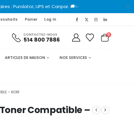
es : Purolator, UPS et Canpar. 🚚✨
FR
 souhaits
Panier
Log In
CONTACTEZ-NOUS
0
514 800 7886
ARTICLES DE MAISON
NOS SERVICES
BLE – NOIR
8 Toner Compatible –