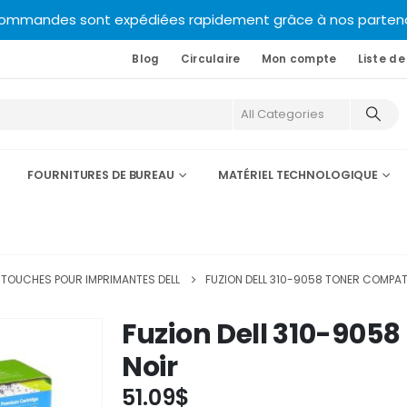
commandes sont expédiées rapidement grâce à nos partenair
Blog
Circulaire
Mon compte
Liste de
All Categories
FOURNITURES DE BUREAU
MATÉRIEL TECHNOLOGIQUE
TOUCHES POUR IMPRIMANTES DELL
FUZION DELL 310-9058 TONER COMPATI
Fuzion Dell 310-905
Noir
51.09
$