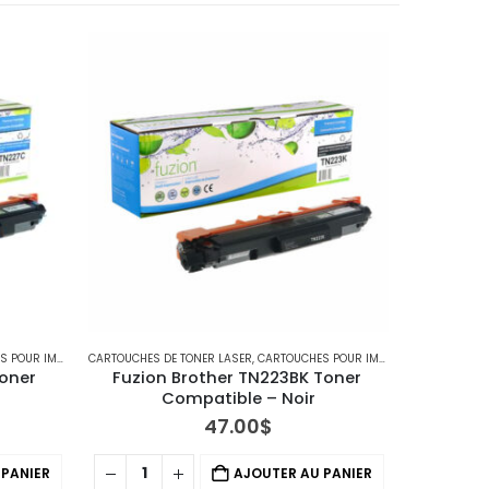
PRIMANTES BROTHER
CARTOUCHES DE TONER LASER
,
IMPRIMANTES MFC
,
CARTOUCHES POUR IMPRIMANTES BROTHER
CARTOUCHES D
oner 
Fuzion Brother TN223BK Toner 
Fuzio
Compatible – Noir
Co
47.00
$
 PANIER
AJOUTER AU PANIER