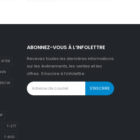
ABONNEZ-VOUS À L’INFOLETTRE
Recevez toutes les dernières informations
417DE
sur les événements, les ventes et les
HIN
offres. S’inscrire à l’infolettre :
895CW
4P
T-277
T-800