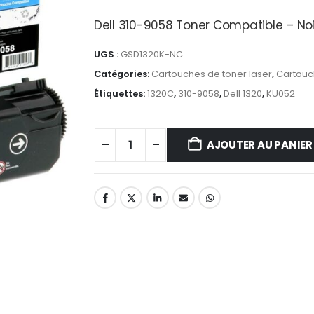
Dell 310-9058 Toner Compatible – Noi
UGS :
GSD1320K-NC
Catégories:
Cartouches de toner laser
,
Cartouc
Étiquettes:
1320C
,
310-9058
,
Dell 1320
,
KU052
AJOUTER AU PANIER