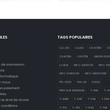
ILES
TAGS POPULAIRES
CLI-251
CLI251
CS417DN
CX
CX417DN
CX517DE
GREEN DOLP
de soumission
LC406
MFC-5890CN
MFC-5
pte
MFC-6490CW
MFC-6890CDW
nformatique
z-nous
PFI-1000
PGI-29
PGI29
 un paiement
PRIX SUR DEMANDE
T-44H
T-4
ties
T-44W
T-54V
T-54X
T-55K
le droit de choisir
 conditions
T-312
T-410
T-642
T-748