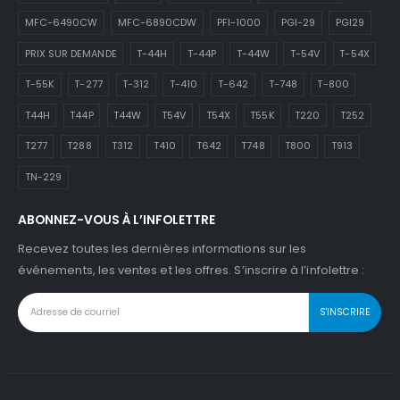
MFC-6490CW
MFC-6890CDW
PFI-1000
PGI-29
PGI29
PRIX SUR DEMANDE
T-44H
T-44P
T-44W
T-54V
T-54X
T-55K
T-277
T-312
T-410
T-642
T-748
T-800
T44H
T44P
T44W
T54V
T54X
T55K
T220
T252
T277
T288
T312
T410
T642
T748
T800
T913
TN-229
ABONNEZ-VOUS À L’INFOLETTRE
Recevez toutes les dernières informations sur les
événements, les ventes et les offres. S’inscrire à l’infolettre :