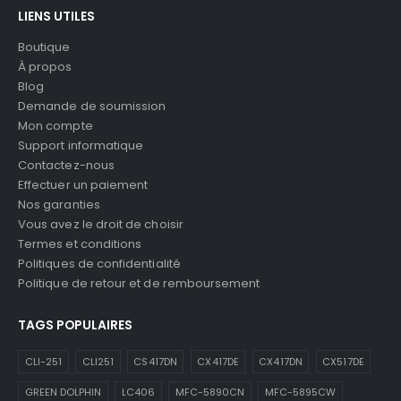
LIENS UTILES
Boutique
À propos
Blog
Demande de soumission
Mon compte
Support informatique
Contactez-nous
Effectuer un paiement
Nos garanties
Vous avez le droit de choisir
Termes et conditions
Politiques de confidentialité
Politique de retour et de remboursement
TAGS POPULAIRES
CLI-251
CLI251
CS417DN
CX417DE
CX417DN
CX517DE
GREEN DOLPHIN
LC406
MFC-5890CN
MFC-5895CW