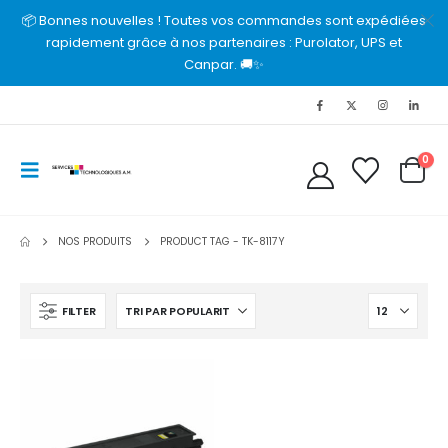
📦 Bonnes nouvelles ! Toutes vos commandes sont expédiées
rapidement grâce à nos partenaires : Purolator, UPS et
Canpar. 🚚✨
0
NOS PRODUITS
PRODUCT TAG -
TK-8117Y
FILTER