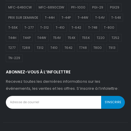
MFC-6490CW
MFC-6890CDW
PFI-1000
PGI-29
PGI29
PRIX SUR DEMANDE
T-44H
T-44P
T-44W
T-54V
T-54X
T-55K
T-277
T-312
T-410
T-642
T-748
T-800
T44H
T44P
T44W
T54V
T54X
T55K
T220
T252
T277
T288
T312
T410
T642
T748
T800
T913
TN-229
ABONNEZ-VOUS À L’INFOLETTRE
Recevez toutes les dernières informations sur les
événements, les ventes et les offres. S’inscrire à l’infolettre :