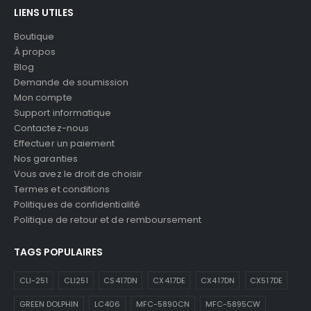
LIENS UTILES
Boutique
À propos
Blog
Demande de soumission
Mon compte
Support informatique
Contactez-nous
Effectuer un paiement
Nos garanties
Vous avez le droit de choisir
Termes et conditions
Politiques de confidentialité
Politique de retour et de remboursement
TAGS POPULAIRES
CLI-251
CLI251
CS417DN
CX417DE
CX417DN
CX517DE
GREEN DOLPHIN
LC406
MFC-5890CN
MFC-5895CW