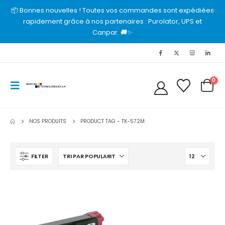
📦 Bonnes nouvelles ! Toutes vos commandes sont expédiées
rapidement grâce à nos partenaires : Purolator, UPS et
Canpar. 🚚✨
0
NOS PRODUITS
PRODUCT TAG -
TK-572M
FILTER