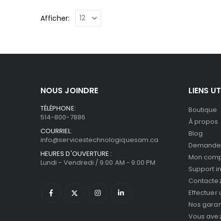
Afficher:
NOUS JOINDRE
LIENS UT
TÉLÉPHONE:
Boutique
514-800-7886
À propos
COURRIEL:
Blog
info@servicestechnologiquesam.ca
Demande 
HEURES D'OUVERTURE :
Mon com
Lundi - Vendredi / 9:00 AM - 9:00 PM
Support i
Contacte
Effectuer
Nos garan
Vous avez 