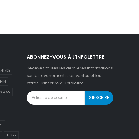
ABONNEZ-VOUS À L’INFOLETTRE
Recevez toutes les dernières informations
417DE
sur les événements, les ventes et les
HIN
offres. S’inscrire à l’infolettre :
895CW
4P
T-277