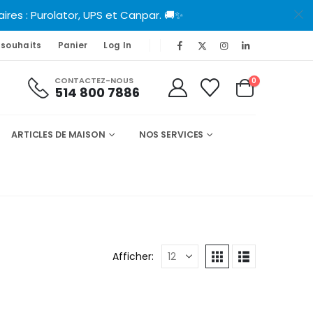
es : Purolator, UPS et Canpar. 🚚✨
 souhaits
Panier
Log In
CONTACTEZ-NOUS
0
514 800 7886
ARTICLES DE MAISON
NOS SERVICES
Afficher: