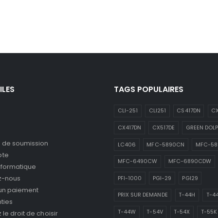
ILES
TAGS POPULAIRES
CLI-251
CLI251
CS417DN
CX
CX417DN
CX517DE
GREEN DOLP
de soumission
LC406
MFC-5890CN
MFC-5
pte
MFC-6490CW
MFC-6890CDW
nformatique
z-nous
PFI-1000
PGI-29
PGI29
 un paiement
PRIX SUR DEMANDE
T-44H
T-4
ties
T-44W
T-54V
T-54X
T-55K
le droit de choisir