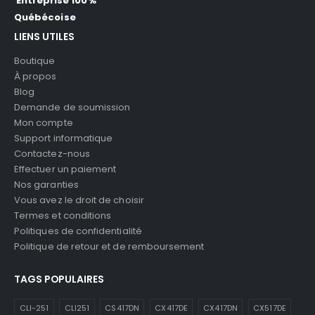
Entreprise 100%
Québécoise
LIENS UTILES
Boutique
À propos
Blog
Demande de soumission
Mon compte
Support informatique
Contactez-nous
Effectuer un paiement
Nos garanties
Vous avez le droit de choisir
Termes et conditions
Politiques de confidentialité
Politique de retour et de remboursement
TAGS POPULAIRES
CLI-251
CLI251
CS417DN
CX417DE
CX417DN
CX517DE