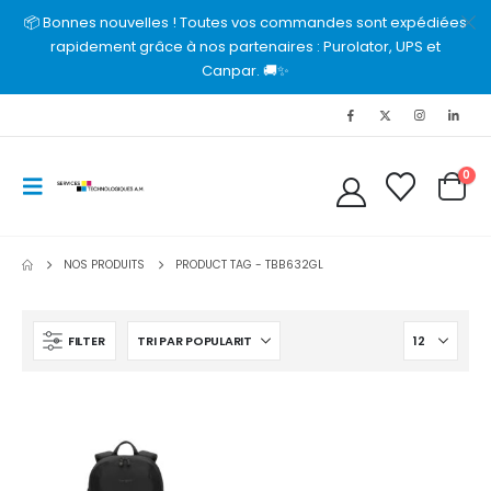
📦 Bonnes nouvelles ! Toutes vos commandes sont expédiées
rapidement grâce à nos partenaires : Purolator, UPS et
Canpar. 🚚✨
0
NOS PRODUITS
PRODUCT TAG -
TBB632GL
FILTER