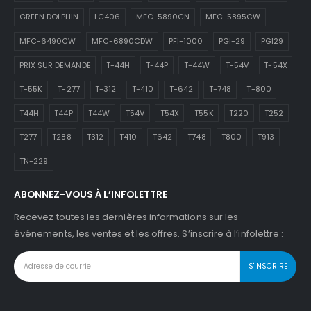
GREEN DOLPHIN
LC406
MFC-5890CN
MFC-5895CW
MFC-6490CW
MFC-6890CDW
PFI-1000
PGI-29
PGI29
PRIX SUR DEMANDE
T-44H
T-44P
T-44W
T-54V
T-54X
T-55K
T-277
T-312
T-410
T-642
T-748
T-800
T44H
T44P
T44W
T54V
T54X
T55K
T220
T252
T277
T288
T312
T410
T642
T748
T800
T913
TN-229
ABONNEZ-VOUS À L’INFOLETTRE
Recevez toutes les dernières informations sur les
événements, les ventes et les offres. S’inscrire à l’infolettre :