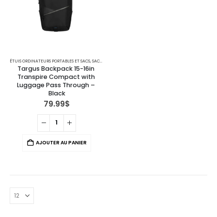
ÉTUIS ORDINATEURS PORTABLES ET SACS
,
SACS À DOS
Targus Backpack 15-16in 
Transpire Compact with 
Luggage Pass Through – 
Black
79.99
$
AJOUTER AU PANIER