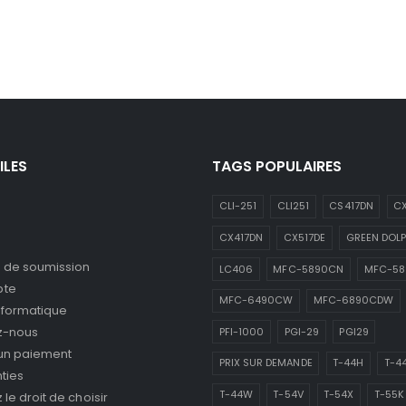
ILES
TAGS POPULAIRES
CLI-251
CLI251
CS417DN
CX
CX417DN
CX517DE
GREEN DOLP
de soumission
LC406
MFC-5890CN
MFC-5
pte
MFC-6490CW
MFC-6890CDW
nformatique
z-nous
PFI-1000
PGI-29
PGI29
 un paiement
PRIX SUR DEMANDE
T-44H
T-4
ties
T-44W
T-54V
T-54X
T-55K
le droit de choisir