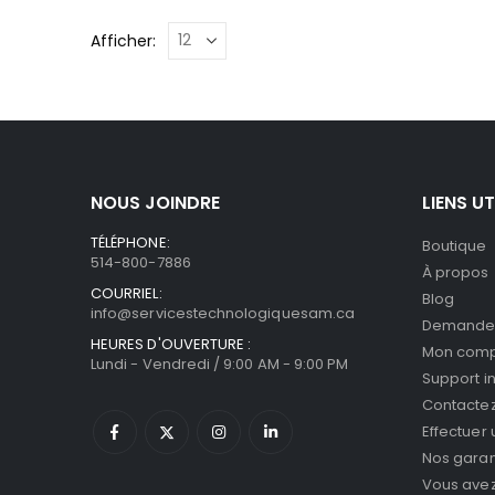
Afficher:
NOUS JOINDRE
LIENS UT
TÉLÉPHONE:
Boutique
514-800-7886
À propos
COURRIEL:
Blog
info@servicestechnologiquesam.ca
Demande 
HEURES D'OUVERTURE :
Mon com
Lundi - Vendredi / 9:00 AM - 9:00 PM
Support i
Contacte
Effectuer
Nos garan
Vous avez 