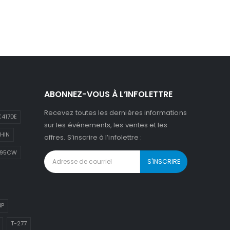
ABONNEZ-VOUS À L’INFOLETTRE
Recevez toutes les dernières informations
417DE
sur les événements, les ventes et les
HIN
offres. S’inscrire à l’infolettre :
895CW
4P
T-277