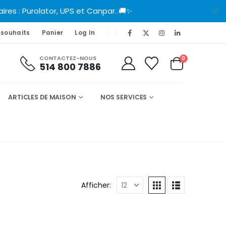
es : Purolator, UPS et Canpar. 🚚✨
 souhaits
Panier
Log In
CONTACTEZ-NOUS
0
514 800 7886
ARTICLES DE MAISON
NOS SERVICES
Afficher: