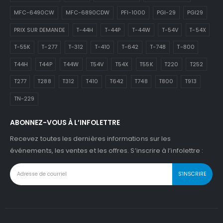
MFC-6490CW
MFC-6890CDW
PFI-1000
PGI-29
PGI29
PRIX SUR DEMANDE
T-44H
T-44P
T-44W
T-54V
T-54X
T-55K
T-277
T-312
T-410
T-642
T-748
T-800
T44H
T44P
T44W
T54V
T54X
T55K
T220
T252
T277
T288
T312
T410
T642
T748
T800
T913
TN-229
ABONNEZ-VOUS À L’INFOLETTRE
Recevez toutes les dernières informations sur les
événements, les ventes et les offres. S’inscrire à l’infolettre :