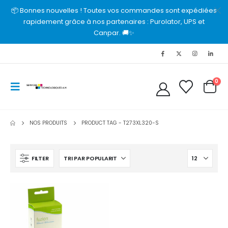
📦 Bonnes nouvelles ! Toutes vos commandes sont expédiées
rapidement grâce à nos partenaires : Purolator, UPS et
Canpar. 🚚✨
0
NOS PRODUITS
PRODUCT TAG -
T273XL320-S
FILTER