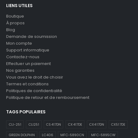
LIENS UTILES
Boutique
À propos
Blog
Demande de soumission
Mon compte
Support informatique
Contactez-nous
Effectuer un paiement
Nos garanties
Vous avez le droit de choisir
Termes et conditions
Politiques de confidentialité
Politique de retour et de remboursement
TAGS POPULAIRES
CLI-251
CLI251
CS417DN
CX417DE
CX417DN
CX517DE
GREEN DOLPHIN
LC406
MFC-5890CN
MFC-5895CW