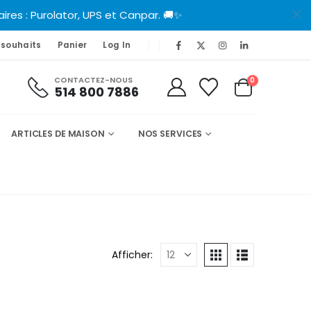
es : Purolator, UPS et Canpar. 🚚✨
 souhaits
Panier
Log In
CONTACTEZ-NOUS
0
514 800 7886
ARTICLES DE MAISON
NOS SERVICES
Afficher: