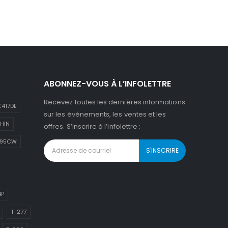
ABONNEZ-VOUS À L’INFOLETTRE
Recevez toutes les dernières informations
417DE
sur les événements, les ventes et les
HIN
offres. S’inscrire à l’infolettre :
895CW
4P
T-277