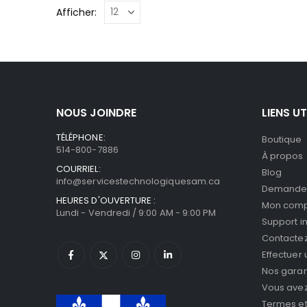
Afficher:
NOUS JOINDRE
LIENS UT
TÉLÉPHONE:
Boutique
514-800-7886
À propos
COURRIEL:
Blog
info@servicestechnologiquesam.ca
Demande 
HEURES D'OUVERTURE :
Mon com
Lundi - Vendredi / 9:00 AM - 9:00 PM
Support i
Contacte
Effectuer
Nos garan
Vous avez 
Termes et