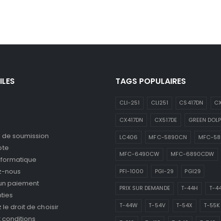
ILES
TAGS POPULAIRES
CLI-251
CLI251
CS417DN
CX
CX417DN
CX517DE
GREEN DOLP
de soumission
LC406
MFC-5890CN
MFC-5
pte
MFC-6490CW
MFC-6890CDW
nformatique
z-nous
PFI-1000
PGI-29
PGI29
 un paiement
PRIX SUR DEMANDE
T-44H
T-4
ties
T-44W
T-54V
T-54X
T-55K
le droit de choisir
 conditions