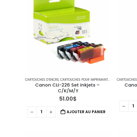
CARTOUCHES D’ENCRE
,
CARTOUCHES POUR IMPRIMANTES CANON
CARTOUCHES
Canon CLI-226 Set Inkjets – 
Canon
C/K/M/Y
51.00
$
AJOUTER AU PANIER