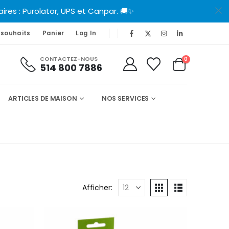
es : Purolator, UPS et Canpar. 🚚✨
 souhaits
Panier
Log In
CONTACTEZ-NOUS
0
514 800 7886
ARTICLES DE MAISON
NOS SERVICES
Afficher: