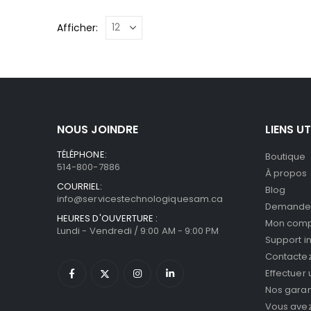
Afficher:
NOUS JOINDRE
LIENS UT
TÉLÉPHONE:
Boutique
514-800-7886
À propos
COURRIEL:
Blog
info@servicestechnologiquesam.ca
Demande 
HEURES D'OUVERTURE :
Mon com
Lundi - Vendredi / 9:00 AM - 9:00 PM
Support i
Contacte
Effectuer
Nos garan
Vous avez 