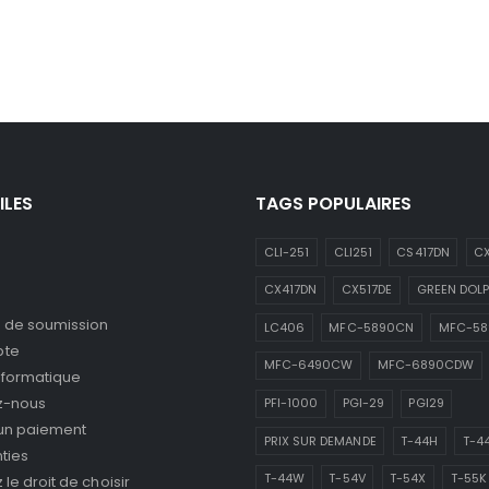
ILES
TAGS POPULAIRES
CLI-251
CLI251
CS417DN
CX
CX417DN
CX517DE
GREEN DOLP
de soumission
LC406
MFC-5890CN
MFC-5
pte
MFC-6490CW
MFC-6890CDW
nformatique
z-nous
PFI-1000
PGI-29
PGI29
 un paiement
PRIX SUR DEMANDE
T-44H
T-4
ties
T-44W
T-54V
T-54X
T-55K
le droit de choisir