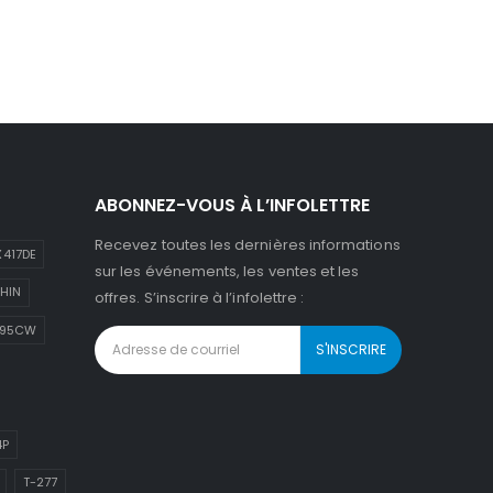
ABONNEZ-VOUS À L’INFOLETTRE
Recevez toutes les dernières informations
417DE
sur les événements, les ventes et les
HIN
offres. S’inscrire à l’infolettre :
895CW
4P
T-277