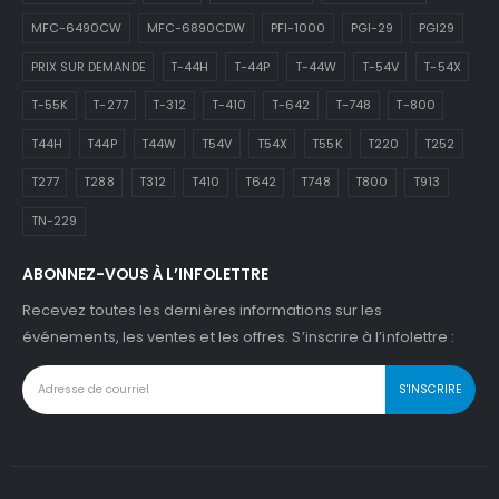
MFC-6490CW
MFC-6890CDW
PFI-1000
PGI-29
PGI29
PRIX SUR DEMANDE
T-44H
T-44P
T-44W
T-54V
T-54X
T-55K
T-277
T-312
T-410
T-642
T-748
T-800
T44H
T44P
T44W
T54V
T54X
T55K
T220
T252
T277
T288
T312
T410
T642
T748
T800
T913
TN-229
ABONNEZ-VOUS À L’INFOLETTRE
Recevez toutes les dernières informations sur les
événements, les ventes et les offres. S’inscrire à l’infolettre :