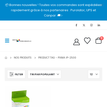
📦 Bonnes nouvelles ! Toutes vos commandes sont expédiées
rapidement grâce à nos partenaires : Purolator, UPS et
Canpar. 🚚✨
0
NOS PRODUITS
PRODUCT TAG -
PIXMA IP-2500
FILTER