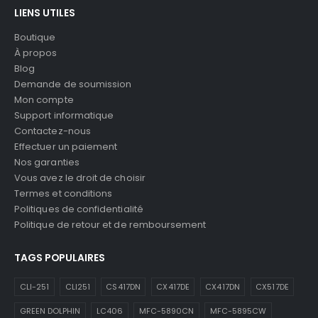
LIENS UTILES
Boutique
À propos
Blog
Demande de soumission
Mon compte
Support informatique
Contactez-nous
Effectuer un paiement
Nos garanties
Vous avez le droit de choisir
Termes et conditions
Politiques de confidentialité
Politique de retour et de remboursement
TAGS POPULAIRES
CLI-251
CLI251
CS417DN
CX417DE
CX417DN
CX517DE
GREEN DOLPHIN
LC406
MFC-5890CN
MFC-5895CW