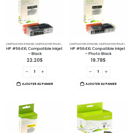
CARTOUCHES D’ENCRE
,
CARTOUCHES POUR IMPRIMANTES HP
CARTOUCHES D’ENCRE
,
CARTOUCHES POUR IMPRIMANTES HP
HP #564XL Compatible Inkjet 
HP #564XL Conpatible Inkjet 
– Black
– Photo Black
22.20
$
19.78
$
AJOUTER AU PANIER
AJOUTER AU PANIER