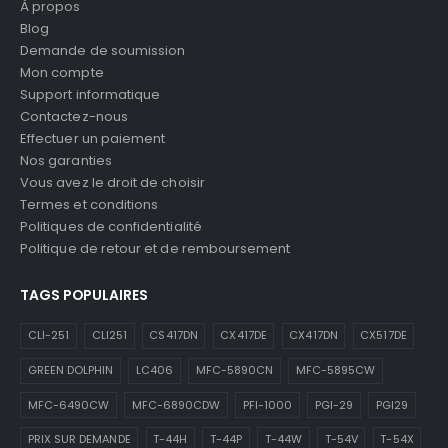
À propos
Blog
Demande de soumission
Mon compte
Support informatique
Contactez-nous
Effectuer un paiement
Nos garanties
Vous avez le droit de choisir
Termes et conditions
Politiques de confidentialité
Politique de retour et de remboursement
TAGS POPULAIRES
CLI-251
CLI251
CS417DN
CX417DE
CX417DN
CX517DE
GREEN DOLPHIN
LC406
MFC-5890CN
MFC-5895CW
MFC-6490CW
MFC-6890CDW
PFI-1000
PGI-29
PGI29
PRIX SUR DEMANDE
T-44H
T-44P
T-44W
T-54V
T-54X