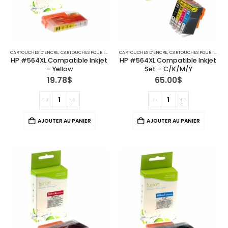
CARTOUCHES D’ENCRE
,
CARTOUCHES POUR IMPRIMANTES HP
CARTOUCHES D’ENCRE
,
CARTOUCHES POUR IMPRIMANTES HP
HP #564XL Compatible Inkjet 
HP #564XL Compatible Inkjet 
– Yellow
Set – C/K/M/Y
19.78
$
65.00
$
AJOUTER AU PANIER
AJOUTER AU PANIER