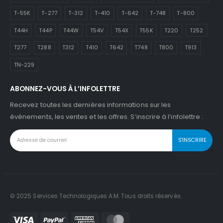
T-55K
T-277
T-312
T-410
T-642
T-748
T-800
T44H
T44P
T44W
T54V
T54X
T55K
T220
T252
T277
T288
T312
T410
T642
T748
T800
T913
TN-229
ABONNEZ-VOUS À L’INFOLETTRE
Recevez toutes les dernières informations sur les
événements, les ventes et les offres. S’inscrire à l’infolettre :
© 2025 Services Technologiques A.M. Tous droits réservés.