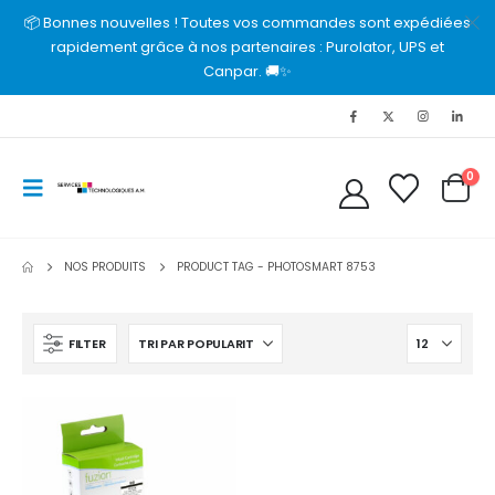
📦 Bonnes nouvelles ! Toutes vos commandes sont expédiées
rapidement grâce à nos partenaires : Purolator, UPS et
Canpar. 🚚✨
0
NOS PRODUITS
PRODUCT TAG -
PHOTOSMART 8753
FILTER