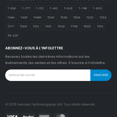
T-55K
T-277
T-312
T-410
T-642
T-748
T-800
T44H
T44P
T44W
T54V
T54X
T55K
T220
T252
T277
T288
T312
T410
T642
T748
T800
T913
TN-229
ABONNEZ-VOUS À L’INFOLETTRE
Recevez toutes les dernières informations sur les
événements, les ventes et les offres. S’inscrire à l’infolettre :
© 2025 Services Technologiques A.M. Tous droits réservés.