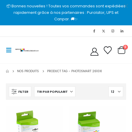
📦 Bonnes nouvelles ! Toutes vos commandes sont expédiées
rapidement grâce à nos partenaires : Purolator, UPS et
Canpar. 🚚✨
0
NOS PRODUITS
PRODUCT TAG -
PHOTOSMART 2610XI
FILTER