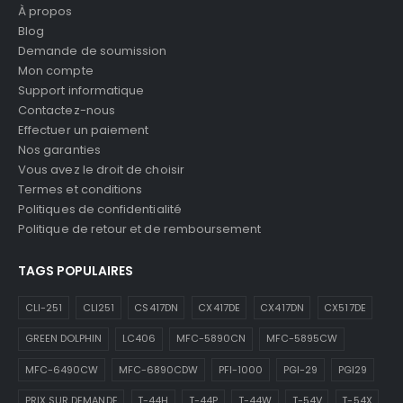
À propos
Blog
Demande de soumission
Mon compte
Support informatique
Contactez-nous
Effectuer un paiement
Nos garanties
Vous avez le droit de choisir
Termes et conditions
Politiques de confidentialité
Politique de retour et de remboursement
TAGS POPULAIRES
CLI-251
CLI251
CS417DN
CX417DE
CX417DN
CX517DE
GREEN DOLPHIN
LC406
MFC-5890CN
MFC-5895CW
MFC-6490CW
MFC-6890CDW
PFI-1000
PGI-29
PGI29
PRIX SUR DEMANDE
T-44H
T-44P
T-44W
T-54V
T-54X