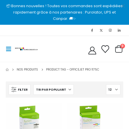
📦 Bonnes nouvelles ! Toutes vos commandes sont expédiées
rapidement grâce à nos partenaires : Purolator, UPS et
Canpar. 🚚✨
0
NOS PRODUITS
PRODUCT TAG -
OFFICEJET PRO 1175C
FILTER