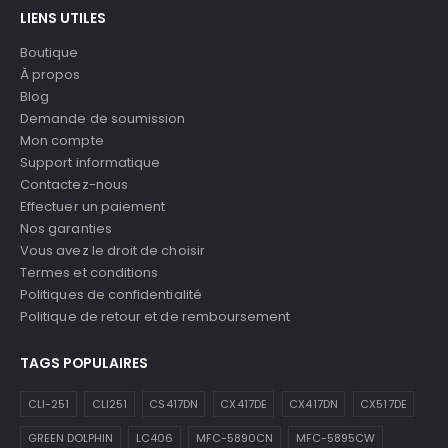
LIENS UTILES
Boutique
À propos
Blog
Demande de soumission
Mon compte
Support informatique
Contactez-nous
Effectuer un paiement
Nos garanties
Vous avez le droit de choisir
Termes et conditions
Politiques de confidentialité
Politique de retour et de remboursement
TAGS POPULAIRES
CLI-251
CLI251
CS417DN
CX417DE
CX417DN
CX517DE
GREEN DOLPHIN
LC406
MFC-5890CN
MFC-5895CW