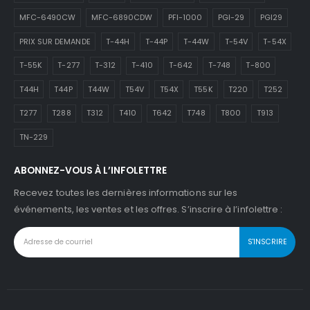
MFC-6490CW
MFC-6890CDW
PFI-1000
PGI-29
PGI29
PRIX SUR DEMANDE
T-44H
T-44P
T-44W
T-54V
T-54X
T-55K
T-277
T-312
T-410
T-642
T-748
T-800
T44H
T44P
T44W
T54V
T54X
T55K
T220
T252
T277
T288
T312
T410
T642
T748
T800
T913
TN-229
ABONNEZ-VOUS À L’INFOLETTRE
Recevez toutes les dernières informations sur les
événements, les ventes et les offres. S’inscrire à l’infolettre :