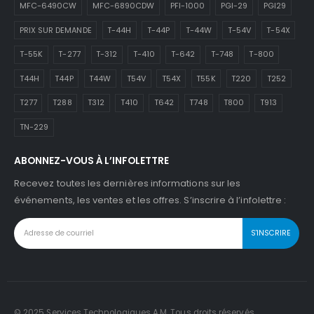
MFC-6490CW
MFC-6890CDW
PFI-1000
PGI-29
PGI29
PRIX SUR DEMANDE
T-44H
T-44P
T-44W
T-54V
T-54X
T-55K
T-277
T-312
T-410
T-642
T-748
T-800
T44H
T44P
T44W
T54V
T54X
T55K
T220
T252
T277
T288
T312
T410
T642
T748
T800
T913
TN-229
ABONNEZ-VOUS À L’INFOLETTRE
Recevez toutes les dernières informations sur les
événements, les ventes et les offres. S’inscrire à l’infolettre :
© 2025 Services Technologiques A.M. Tous droits réservés.