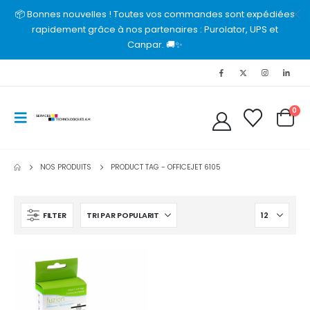
📦 Bonnes nouvelles ! Toutes vos commandes sont expédiées
rapidement grâce à nos partenaires : Purolator, UPS et
Canpar. 🚚✨
0
NOS PRODUITS
PRODUCT TAG -
OFFICEJET 6105
FILTER