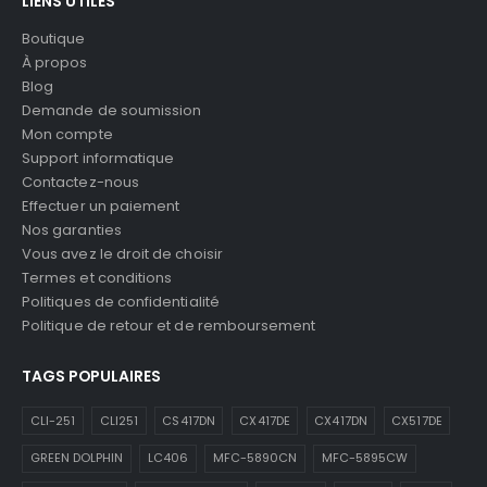
LIENS UTILES
Boutique
À propos
Blog
Demande de soumission
Mon compte
Support informatique
Contactez-nous
Effectuer un paiement
Nos garanties
Vous avez le droit de choisir
Termes et conditions
Politiques de confidentialité
Politique de retour et de remboursement
TAGS POPULAIRES
CLI-251
CLI251
CS417DN
CX417DE
CX417DN
CX517DE
GREEN DOLPHIN
LC406
MFC-5890CN
MFC-5895CW