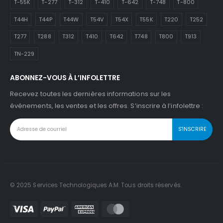
T-55K
T-277
T-312
T-410
T-642
T-748
T-800
T44H
T44P
T44W
T54V
T54X
T55K
T220
T252
T277
T288
T312
T410
T642
T748
T800
T913
TN-229
ABONNEZ-VOUS À L’INFOLETTRE
Recevez toutes les dernières informations sur les
événements, les ventes et les offres. S’inscrire à l’infolettre :
© 2025 Services Technologiques A.M. Tous droits réservés.