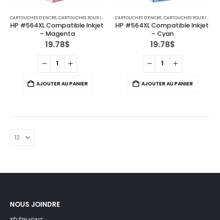
CARTOUCHES D’ENCRE
,
CARTOUCHES POUR IMPRIMANTES HP
CARTOUCHES D’ENCRE
,
CARTOUCHES POUR IMPRIMANTES HP
HP #564XL Compatible Inkjet 
HP #564XL Compatible Inkjet 
– Magenta
– Cyan
19.78
$
19.78
$
AJOUTER AU PANIER
AJOUTER AU PANIER
NOUS JOINDRE