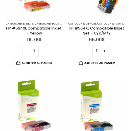
CARTOUCHES D’ENCRE
,
CARTOUCHES POUR IMPRIMANTES HP
CARTOUCHES D’ENCRE
,
CARTOUCHES POUR IMPRIMANTES HP
HP #564XL Compatible Inkjet 
HP #564XL Compatible Inkjet 
– Yellow
Set – C/K/M/Y
19.78
$
65.00
$
AJOUTER AU PANIER
AJOUTER AU PANIER