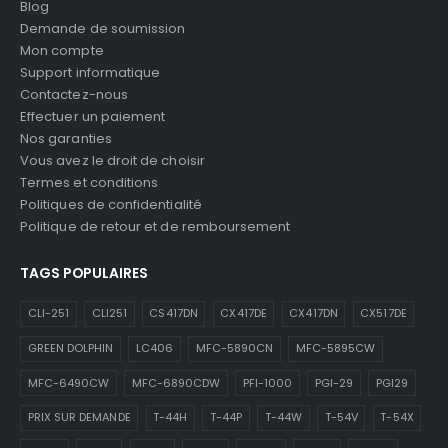
Blog
Demande de soumission
Mon compte
Support informatique
Contactez-nous
Effectuer un paiement
Nos garanties
Vous avez le droit de choisir
Termes et conditions
Politiques de confidentialité
Politique de retour et de remboursement
TAGS POPULAIRES
CLI-251
CLI251
CS417DN
CX417DE
CX417DN
CX517DE
GREEN DOLPHIN
LC406
MFC-5890CN
MFC-5895CW
MFC-6490CW
MFC-6890CDW
PFI-1000
PGI-29
PGI29
PRIX SUR DEMANDE
T-44H
T-44P
T-44W
T-54V
T-54X