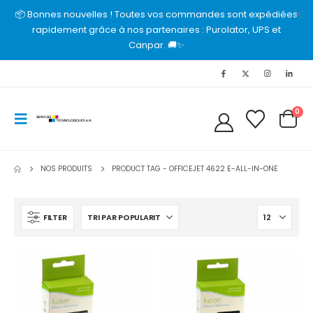
📦 Bonnes nouvelles ! Toutes vos commandes sont expédiées
rapidement grâce à nos partenaires : Purolator, UPS et
Canpar. 🚚✨
0
NOS PRODUITS
PRODUCT TAG -
OFFICEJET 4622 E-ALL-IN-ONE
FILTER