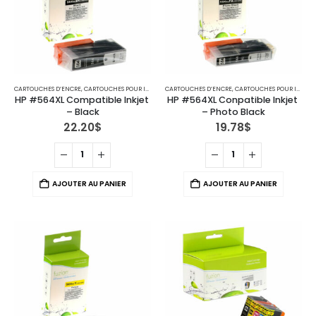
CARTOUCHES D’ENCRE
,
CARTOUCHES POUR IMPRIMANTES HP
CARTOUCHES D’ENCRE
,
CARTOUCHES POUR IMPRIMANTES HP
HP #564XL Compatible Inkjet 
HP #564XL Conpatible Inkjet 
– Black
– Photo Black
22.20
$
19.78
$
AJOUTER AU PANIER
AJOUTER AU PANIER