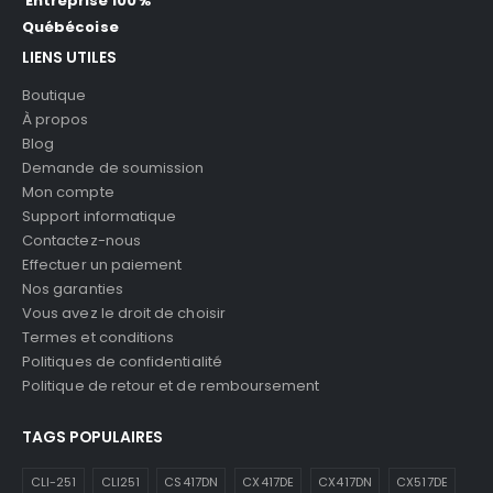
Entreprise 100%
Québécoise
LIENS UTILES
Boutique
À propos
Blog
Demande de soumission
Mon compte
Support informatique
Contactez-nous
Effectuer un paiement
Nos garanties
Vous avez le droit de choisir
Termes et conditions
Politiques de confidentialité
Politique de retour et de remboursement
TAGS POPULAIRES
CLI-251
CLI251
CS417DN
CX417DE
CX417DN
CX517DE