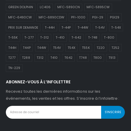
GREEN DOLPHIN
LC406
MFC-5890CN
MFC-5895CW
MFC-6490CW
MFC-6890CDW
PFI-1000
PGI-29
PGI29
PRIX SUR DEMANDE
T-44H
T-44P
T-44W
T-54V
T-54X
T-55K
T-277
T-312
T-410
T-642
T-748
T-800
T44H
T44P
T44W
T54V
T54X
T55K
T220
T252
T277
T288
T312
T410
T642
T748
T800
T913
TN-229
ABONNEZ-VOUS À L’INFOLETTRE
Recevez toutes les dernières informations sur les
événements, les ventes et les offres. S’inscrire à l’infolettre :