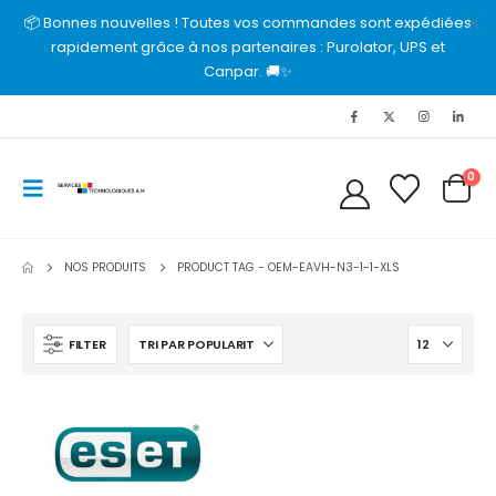
📦 Bonnes nouvelles ! Toutes vos commandes sont expédiées
rapidement grâce à nos partenaires : Purolator, UPS et
Canpar. 🚚✨
0
NOS PRODUITS
PRODUCT TAG -
OEM-EAVH-N3-1-1-XLS
FILTER