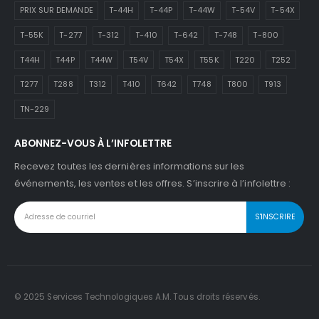
PRIX SUR DEMANDE
T-44H
T-44P
T-44W
T-54V
T-54X
T-55K
T-277
T-312
T-410
T-642
T-748
T-800
T44H
T44P
T44W
T54V
T54X
T55K
T220
T252
T277
T288
T312
T410
T642
T748
T800
T913
TN-229
ABONNEZ-VOUS À L’INFOLETTRE
Recevez toutes les dernières informations sur les
événements, les ventes et les offres. S’inscrire à l’infolettre :
© 2025 Services Technologiques A.M. Tous droits réservés.