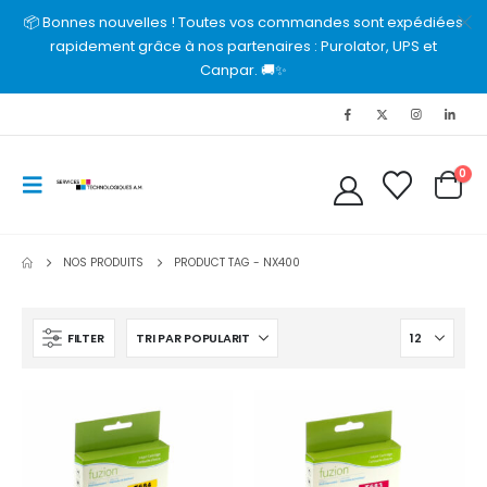
📦 Bonnes nouvelles ! Toutes vos commandes sont expédiées
rapidement grâce à nos partenaires : Purolator, UPS et
Canpar. 🚚✨
0
NOS PRODUITS
PRODUCT TAG -
NX400
FILTER