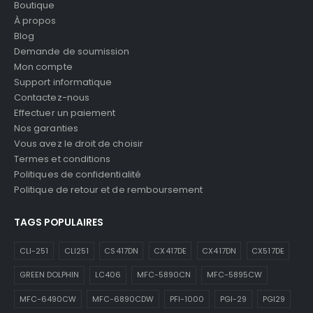
Boutique
À propos
Blog
Demande de soumission
Mon compte
Support informatique
Contactez-nous
Effectuer un paiement
Nos garanties
Vous avez le droit de choisir
Termes et conditions
Politiques de confidentialité
Politique de retour et de remboursement
TAGS POPULAIRES
CLI-251
CLI251
CS417DN
CX417DE
CX417DN
CX517DE
GREEN DOLPHIN
LC406
MFC-5890CN
MFC-5895CW
MFC-6490CW
MFC-6890CDW
PFI-1000
PGI-29
PGI29