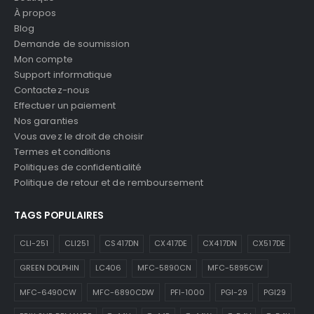
À propos
Blog
Demande de soumission
Mon compte
Support informatique
Contactez-nous
Effectuer un paiement
Nos garanties
Vous avez le droit de choisir
Termes et conditions
Politiques de confidentialité
Politique de retour et de remboursement
TAGS POPULAIRES
CLI-251
CLI251
CS417DN
CX417DE
CX417DN
CX517DE
GREEN DOLPHIN
LC406
MFC-5890CN
MFC-5895CW
MFC-6490CW
MFC-6890CDW
PFI-1000
PGI-29
PGI29