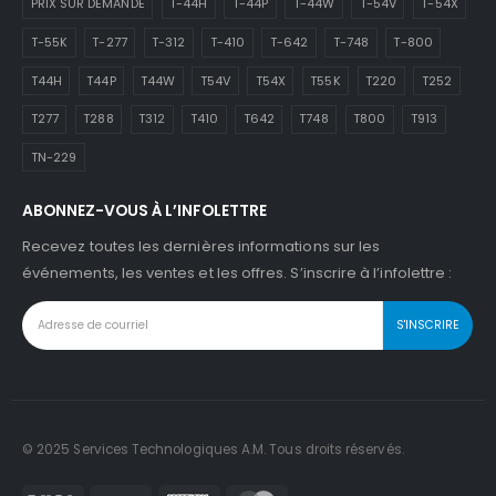
PRIX SUR DEMANDE
T-44H
T-44P
T-44W
T-54V
T-54X
T-55K
T-277
T-312
T-410
T-642
T-748
T-800
T44H
T44P
T44W
T54V
T54X
T55K
T220
T252
T277
T288
T312
T410
T642
T748
T800
T913
TN-229
ABONNEZ-VOUS À L’INFOLETTRE
Recevez toutes les dernières informations sur les
événements, les ventes et les offres. S’inscrire à l’infolettre :
© 2025 Services Technologiques A.M. Tous droits réservés.