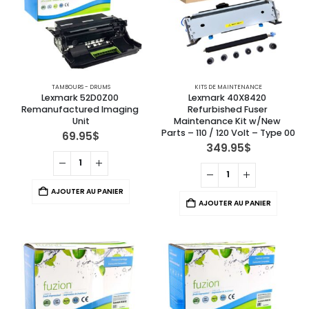
TAMBOURS - DRUMS
KITS DE MAINTENANCE
Lexmark 52D0Z00 
Lexmark 40X8420 
Remanufactured Imaging 
Refurbished Fuser 
Unit
Maintenance Kit w/New 
Parts – 110 / 120 Volt – Type 00
69.95
$
349.95
$
AJOUTER AU PANIER
AJOUTER AU PANIER