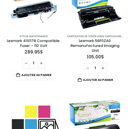
KITS DE MAINTENANCE
CARTOUCHES DE TONER LASER
,
CARTOUCHES POUR IMPRIMANTES LEXMARK
Lexmark 41X1178 Compatible 
Lexmark 56F0ZA0 
Fuser – 110 Volt
Remanufactured Imaging 
Unit
289.95
$
105.00
$
AJOUTER AU PANIER
AJOUTER AU PANIER