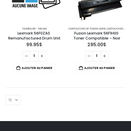
TAMBOURS - DRUMS
CARTOUCHES DE TONER LASER
,
CARTOUCHES POUR IMPRIMANTES LEXMARK
Lexmark 56F0ZA0 
Fuzion Lexmark 56F1H00 
Remanufactured Drum Unit
Toner Compatible – Noir
99.95
$
295.00
$
AJOUTER AU PANIER
AJOUTER AU PANIER