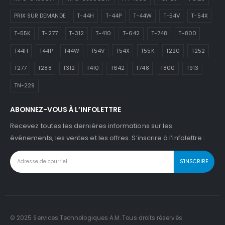
PRIX SUR DEMANDE
T-44H
T-44P
T-44W
T-54V
T-54X
T-55K
T-277
T-312
T-410
T-642
T-748
T-800
T44H
T44P
T44W
T54V
T54X
T55K
T220
T252
T277
T288
T312
T410
T642
T748
T800
T913
TN-229
ABONNEZ-VOUS À L’INFOLETTRE
Recevez toutes les dernières informations sur les
événements, les ventes et les offres. S’inscrire à l’infolettre :
© 2025 Services Technologiques A.M. Tous droits réservés.