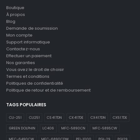
Boutique
À propos
Blog
Demande de soumission
Mon compte
Support informatique
Contactez-nous
Effectuer un paiement
Nos garanties
Vous avez le droit de choisir
Termes et conditions
Politiques de confidentialité
Politique de retour et de remboursement
TAGS POPULAIRES
CLI-251
CLI251
CS417DN
CX417DE
CX417DN
CX517DE
GREEN DOLPHIN
LC406
MFC-5890CN
MFC-5895CW
MFC-6490CW
MFC-6890CDW
PFI-1000
PGI-29
PGI29