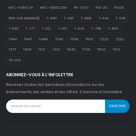
MFC-6490CW
MFC-6890CDW
PFI-1000
PGI-29
PGI29
PRIX SUR DEMANDE
T-44H
T-44P
T-44W
T-54V
T-54X
T-55K
T-277
T-312
T-410
T-642
T-748
T-800
T44H
T44P
T44W
T54V
T54X
T55K
T220
T252
T277
T288
T312
T410
T642
T748
T800
T913
TN-229
ABONNEZ-VOUS À L’INFOLETTRE
Recevez toutes les dernières informations sur les
événements, les ventes et les offres. S’inscrire à l’infolettre :