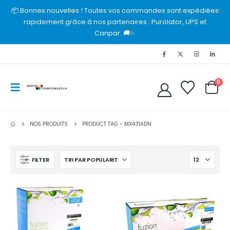
📦 Bonnes nouvelles ! Toutes vos commandes sont expédiées
rapidement grâce à nos partenaires : Purolator, UPS et
Canpar. 🚚✨
0
NOS PRODUITS
PRODUCT TAG -
MX431ADN
FILTER