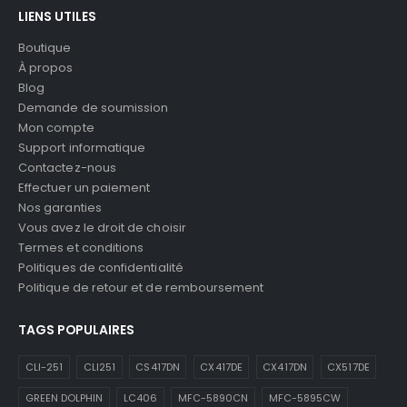
LIENS UTILES
Boutique
À propos
Blog
Demande de soumission
Mon compte
Support informatique
Contactez-nous
Effectuer un paiement
Nos garanties
Vous avez le droit de choisir
Termes et conditions
Politiques de confidentialité
Politique de retour et de remboursement
TAGS POPULAIRES
CLI-251
CLI251
CS417DN
CX417DE
CX417DN
CX517DE
GREEN DOLPHIN
LC406
MFC-5890CN
MFC-5895CW