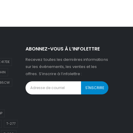
ABONNEZ-VOUS À L’INFOLETTRE
Recevez toutes les dernières informations
417DE
sur les événements, les ventes et les
HIN
offres. S’inscrire à l’infolettre :
895CW
4P
T-277