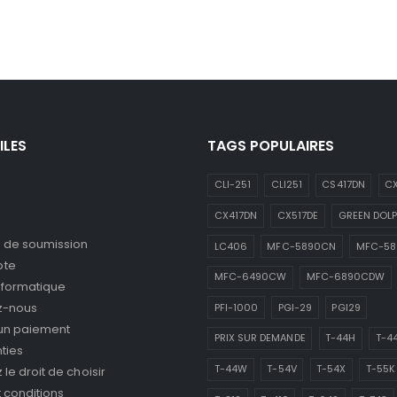
ILES
TAGS POPULAIRES
CLI-251
CLI251
CS417DN
CX
CX417DN
CX517DE
GREEN DOLP
de soumission
LC406
MFC-5890CN
MFC-5
pte
MFC-6490CW
MFC-6890CDW
nformatique
z-nous
PFI-1000
PGI-29
PGI29
 un paiement
PRIX SUR DEMANDE
T-44H
T-4
ties
T-44W
T-54V
T-54X
T-55K
le droit de choisir
 conditions