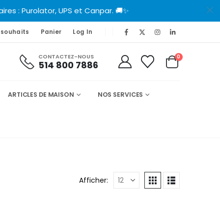
es : Purolator, UPS et Canpar. 🚚✨
 souhaits
Panier
Log In
CONTACTEZ-NOUS
0
514 800 7886
ARTICLES DE MAISON
NOS SERVICES
Afficher: