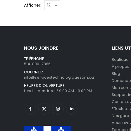
Afficher:
NOUS JOINDRE
LIENS UT
TÉLÉPHONE:
Boutique
514-800-7886
À propos
COURRIEL:
Blog
info@servicestechnologiquesam.ca
Demande 
HEURES D'OUVERTURE :
Mon com
Lundi - Vendredi / 9:00 AM - 9:00 PM
Support i
Contacte
Effectuer
Nos garan
Vous avez 
Termes et