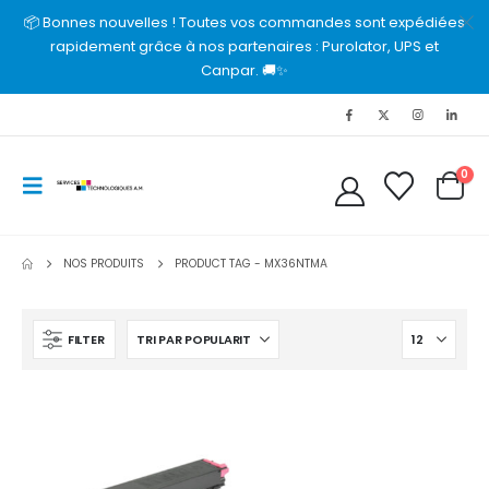
📦 Bonnes nouvelles ! Toutes vos commandes sont expédiées
rapidement grâce à nos partenaires : Purolator, UPS et
Canpar. 🚚✨
0
NOS PRODUITS
PRODUCT TAG -
MX36NTMA
FILTER