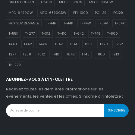
GREEN DOLPHIN
LC406
MFC-5890CN
MFC-5895CW
MFC-6490CW
MFC-6890CDW
PFI-1000
PGI-29
PGI29
PRIX SUR DEMANDE
T-44H
T-44P
T-44W
T-54V
T-54X
T-55K
T-277
T-312
T-410
T-642
T-748
T-800
T44H
T44P
T44W
T54V
T54X
T55K
T220
T252
T277
T288
T312
T410
T642
T748
T800
T913
TN-229
ABONNEZ-VOUS À L’INFOLETTRE
Recevez toutes les dernières informations sur les
événements, les ventes et les offres. S’inscrire à l’infolettre :