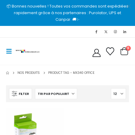
📦 Bonnes nouvelles ! Toutes vos commandes sont expédiées
rapidement grâce à nos partenaires : Purolator, UPS et
Canpar. 🚚✨
0
NOS PRODUITS
PRODUCT TAG -
MX340 OFFICE
FILTER