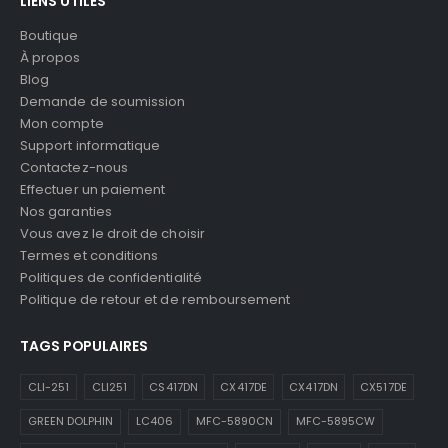
LIENS UTILES
Boutique
À propos
Blog
Demande de soumission
Mon compte
Support informatique
Contactez-nous
Effectuer un paiement
Nos garanties
Vous avez le droit de choisir
Termes et conditions
Politiques de confidentialité
Politique de retour et de remboursement
TAGS POPULAIRES
CLI-251
CLI251
CS417DN
CX417DE
CX417DN
CX517DE
GREEN DOLPHIN
LC406
MFC-5890CN
MFC-5895CW