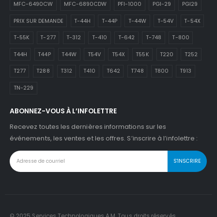
MFC-6490CW
MFC-6890CDW
PFI-1000
PGI-29
PGI29
PRIX SUR DEMANDE
T-44H
T-44P
T-44W
T-54V
T-54X
T-55K
T-277
T-312
T-410
T-642
T-748
T-800
T44H
T44P
T44W
T54V
T54X
T55K
T220
T252
T277
T288
T312
T410
T642
T748
T800
T913
TN-229
ABONNEZ-VOUS À L’INFOLETTRE
Recevez toutes les dernières informations sur les
événements, les ventes et les offres. S’inscrire à l’infolettre :
© 2025 Services Technologiques A.M. Tous droits réservés.