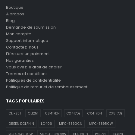
Boutique
À propos
Blog
Demande de soumission
Mon compte
Support informatique
Contactez-nous
Effectuer un paiement
Nos garanties
Vous avez le droit de choisir
Termes et conditions
Politiques de confidentialité
Politique de retour et de remboursement
TAGS POPULAIRES
CLI-251
CLI251
CS417DN
CX417DE
CX417DN
CX517DE
GREEN DOLPHIN
LC406
MFC-5890CN
MFC-5895CW
MFC-6490CW
MFC-6890CDW
PFI-1000
PGI-29
PGI29