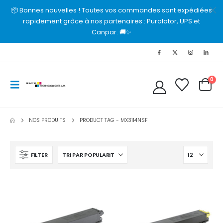
📦 Bonnes nouvelles ! Toutes vos commandes sont expédiées
rapidement grâce à nos partenaires : Purolator, UPS et
Canpar. 🚚✨
0
NOS PRODUITS
PRODUCT TAG -
MX3114NSF
FILTER