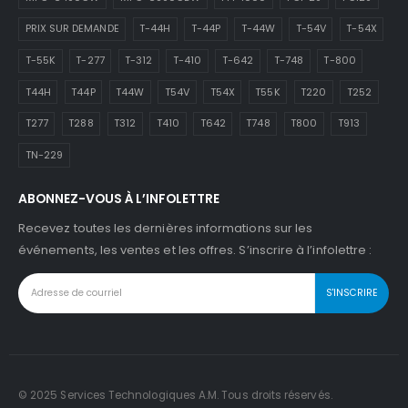
PRIX SUR DEMANDE
T-44H
T-44P
T-44W
T-54V
T-54X
T-55K
T-277
T-312
T-410
T-642
T-748
T-800
T44H
T44P
T44W
T54V
T54X
T55K
T220
T252
T277
T288
T312
T410
T642
T748
T800
T913
TN-229
ABONNEZ-VOUS À L’INFOLETTRE
Recevez toutes les dernières informations sur les
événements, les ventes et les offres. S’inscrire à l’infolettre :
© 2025 Services Technologiques A.M. Tous droits réservés.