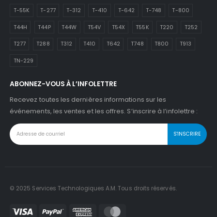
T-55K
T-277
T-312
T-410
T-642
T-748
T-800
T44H
T44P
T44W
T54V
T54X
T55K
T220
T252
T277
T288
T312
T410
T642
T748
T800
T913
TN-229
ABONNEZ-VOUS À L’INFOLETTRE
Recevez toutes les dernières informations sur les
événements, les ventes et les offres. S’inscrire à l’infolettre :
© 2025 Services Technologiques A.M. Tous droits réservés.