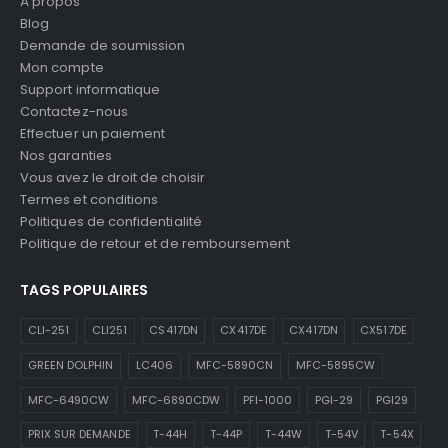
À propos
Blog
Demande de soumission
Mon compte
Support informatique
Contactez-nous
Effectuer un paiement
Nos garanties
Vous avez le droit de choisir
Termes et conditions
Politiques de confidentialité
Politique de retour et de remboursement
TAGS POPULAIRES
CLI-251
CLI251
CS417DN
CX417DE
CX417DN
CX517DE
GREEN DOLPHIN
LC406
MFC-5890CN
MFC-5895CW
MFC-6490CW
MFC-6890CDW
PFI-1000
PGI-29
PGI29
PRIX SUR DEMANDE
T-44H
T-44P
T-44W
T-54V
T-54X