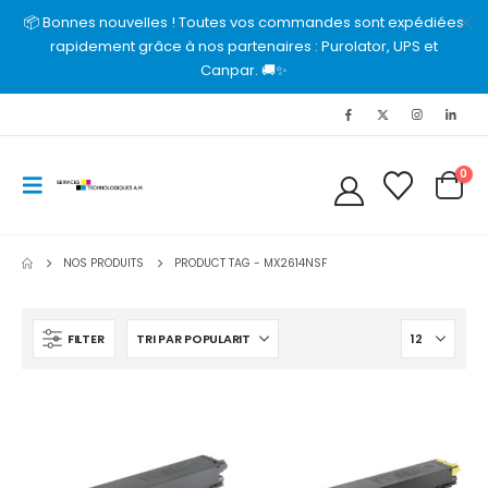
📦 Bonnes nouvelles ! Toutes vos commandes sont expédiées
rapidement grâce à nos partenaires : Purolator, UPS et
Canpar. 🚚✨
0
NOS PRODUITS
PRODUCT TAG -
MX2614NSF
FILTER