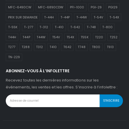
MFC-6490CW
MFC-6890CDW
PFI-1000
PGI-29
PGI29
PRIX SUR DEMANDE
T-44H
T-44P
T-44W
T-54V
T-54X
T-55K
T-277
T-312
T-410
T-642
T-748
T-800
T44H
T44P
T44W
T54V
T54X
T55K
T220
T252
T277
T288
T312
T410
T642
T748
T800
T913
TN-229
ABONNEZ-VOUS À L’INFOLETTRE
Recevez toutes les dernières informations sur les
événements, les ventes et les offres. S’inscrire à l’infolettre :