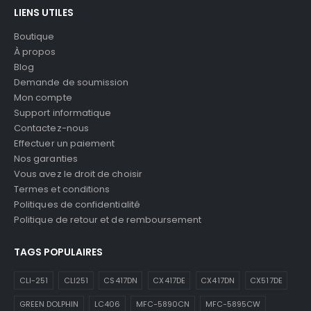
LIENS UTILES
Boutique
À propos
Blog
Demande de soumission
Mon compte
Support informatique
Contactez-nous
Effectuer un paiement
Nos garanties
Vous avez le droit de choisir
Termes et conditions
Politiques de confidentialité
Politique de retour et de remboursement
TAGS POPULAIRES
CLI-251
CLI251
CS417DN
CX417DE
CX417DN
CX517DE
GREEN DOLPHIN
LC406
MFC-5890CN
MFC-5895CW