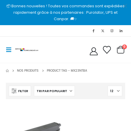
📦 Bonnes nouvelles ! Toutes vos commandes sont expédiées
rapidement grâce à nos partenaires : Purolator, UPS et
Canpar. 🚚✨
0
NOS PRODUITS
PRODUCT TAG -
MX23NTBA
FILTER