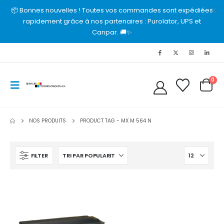
📦 Bonnes nouvelles ! Toutes vos commandes sont expédiées
rapidement grâce à nos partenaires : Purolator, UPS et
Canpar. 🚚✨
0
NOS PRODUITS
PRODUCT TAG -
MX M 564 N
FILTER