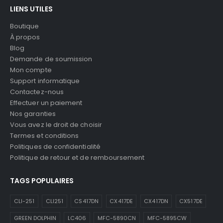
LIENS UTILES
Boutique
À propos
Blog
Demande de soumission
Mon compte
Support informatique
Contactez-nous
Effectuer un paiement
Nos garanties
Vous avez le droit de choisir
Termes et conditions
Politiques de confidentialité
Politique de retour et de remboursement
TAGS POPULAIRES
CLI-251
CLI251
CS417DN
CX417DE
CX417DN
CX517DE
GREEN DOLPHIN
LC406
MFC-5890CN
MFC-5895CW