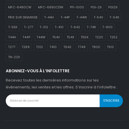
MFC-6490CW
MFC-6890CDW
PFI-1000
PGI-29
PGI29
PRIX SUR DEMANDE
T-44H
T-44P
T-44W
T-54V
T-54X
T-55K
T-277
T-312
T-410
T-642
T-748
T-800
T44H
T44P
T44W
T54V
T54X
T55K
T220
T252
T277
T288
T312
T410
T642
T748
T800
T913
TN-229
ABONNEZ-VOUS À L’INFOLETTRE
Recevez toutes les dernières informations sur les
événements, les ventes et les offres. S’inscrire à l’infolettre :