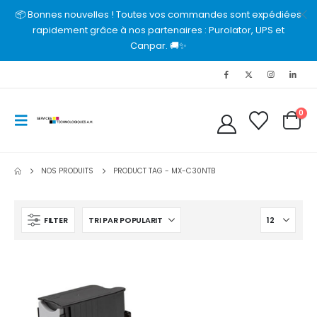
📦 Bonnes nouvelles ! Toutes vos commandes sont expédiées
rapidement grâce à nos partenaires : Purolator, UPS et
Canpar. 🚚✨
0
NOS PRODUITS
PRODUCT TAG -
MX-C30NTB
FILTER