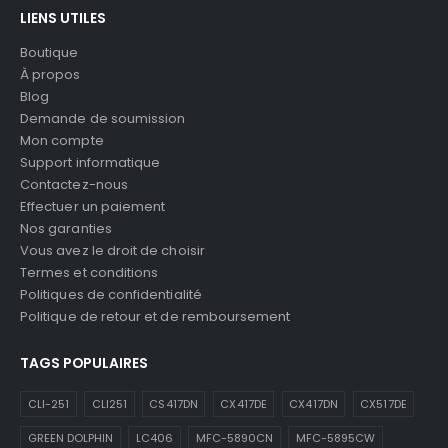
LIENS UTILES
Boutique
À propos
Blog
Demande de soumission
Mon compte
Support informatique
Contactez-nous
Effectuer un paiement
Nos garanties
Vous avez le droit de choisir
Termes et conditions
Politiques de confidentialité
Politique de retour et de remboursement
TAGS POPULAIRES
CLI-251
CLI251
CS417DN
CX417DE
CX417DN
CX517DE
GREEN DOLPHIN
LC406
MFC-5890CN
MFC-5895CW