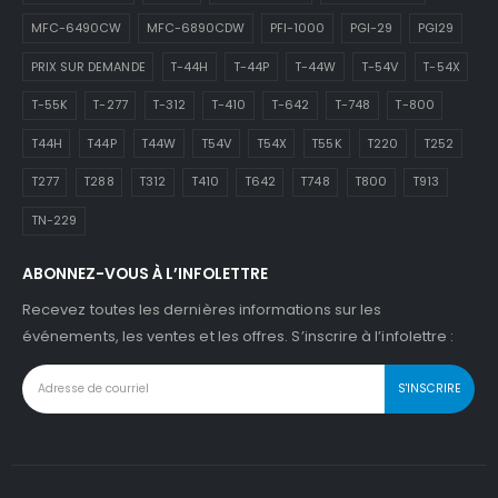
MFC-6490CW
MFC-6890CDW
PFI-1000
PGI-29
PGI29
PRIX SUR DEMANDE
T-44H
T-44P
T-44W
T-54V
T-54X
T-55K
T-277
T-312
T-410
T-642
T-748
T-800
T44H
T44P
T44W
T54V
T54X
T55K
T220
T252
T277
T288
T312
T410
T642
T748
T800
T913
TN-229
ABONNEZ-VOUS À L’INFOLETTRE
Recevez toutes les dernières informations sur les
événements, les ventes et les offres. S’inscrire à l’infolettre :