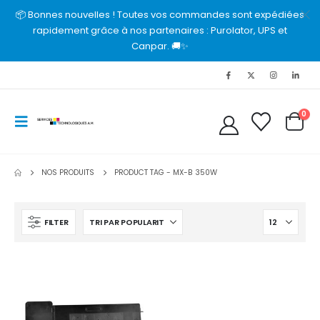
📦 Bonnes nouvelles ! Toutes vos commandes sont expédiées
rapidement grâce à nos partenaires : Purolator, UPS et
Canpar. 🚚✨
0
NOS PRODUITS
PRODUCT TAG -
MX-B 350W
FILTER