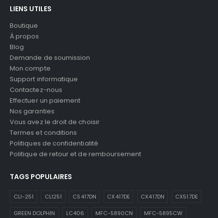
LIENS UTILES
Boutique
À propos
Blog
Demande de soumission
Mon compte
Support informatique
Contactez-nous
Effectuer un paiement
Nos garanties
Vous avez le droit de choisir
Termes et conditions
Politiques de confidentialité
Politique de retour et de remboursement
TAGS POPULAIRES
CLI-251
CLI251
CS417DN
CX417DE
CX417DN
CX517DE
GREEN DOLPHIN
LC406
MFC-5890CN
MFC-5895CW