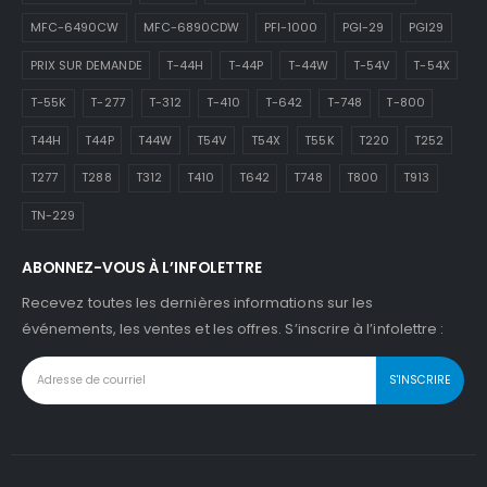
MFC-6490CW
MFC-6890CDW
PFI-1000
PGI-29
PGI29
PRIX SUR DEMANDE
T-44H
T-44P
T-44W
T-54V
T-54X
T-55K
T-277
T-312
T-410
T-642
T-748
T-800
T44H
T44P
T44W
T54V
T54X
T55K
T220
T252
T277
T288
T312
T410
T642
T748
T800
T913
TN-229
ABONNEZ-VOUS À L’INFOLETTRE
Recevez toutes les dernières informations sur les
événements, les ventes et les offres. S’inscrire à l’infolettre :