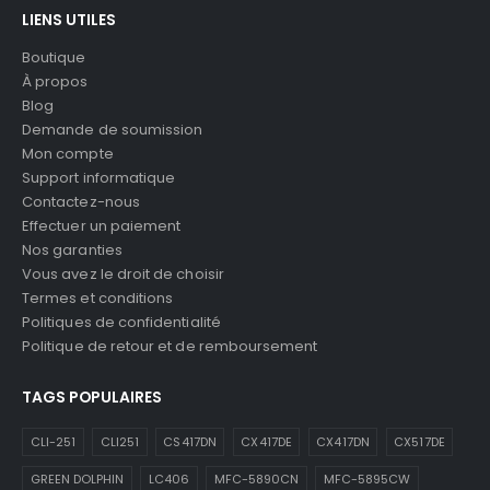
LIENS UTILES
Boutique
À propos
Blog
Demande de soumission
Mon compte
Support informatique
Contactez-nous
Effectuer un paiement
Nos garanties
Vous avez le droit de choisir
Termes et conditions
Politiques de confidentialité
Politique de retour et de remboursement
TAGS POPULAIRES
CLI-251
CLI251
CS417DN
CX417DE
CX417DN
CX517DE
GREEN DOLPHIN
LC406
MFC-5890CN
MFC-5895CW