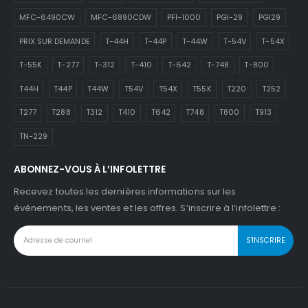
MFC-6490CW
MFC-6890CDW
PFI-1000
PGI-29
PGI29
PRIX SUR DEMANDE
T-44H
T-44P
T-44W
T-54V
T-54X
T-55K
T-277
T-312
T-410
T-642
T-748
T-800
T44H
T44P
T44W
T54V
T54X
T55K
T220
T252
T277
T288
T312
T410
T642
T748
T800
T913
TN-229
ABONNEZ-VOUS À L’INFOLETTRE
Recevez toutes les dernières informations sur les
événements, les ventes et les offres. S’inscrire à l’infolettre :