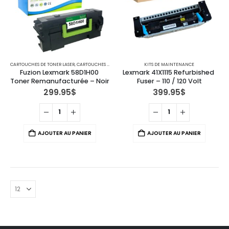
CARTOUCHES DE TONER LASER
,
CARTOUCHES POUR IMPRIMANTES LEXMARK
KITS DE MAINTENANCE
Fuzion Lexmark 58D1H00 
Lexmark 41X1115 Refurbished 
Toner Remanufacturée – Noir
Fuser – 110 / 120 Volt
299.95
$
399.95
$
AJOUTER AU PANIER
AJOUTER AU PANIER