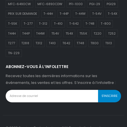
MFC-6490CW
MFC-6890CDW
PFI-1000
PGI-29
PGI29
PRIX SUR DEMANDE
T-44H
T-44P
T-44W
T-54V
T-54X
T-55K
T-277
T-312
T-410
T-642
T-748
T-800
T44H
T44P
T44W
T54V
T54X
T55K
T220
T252
T277
T288
T312
T410
T642
T748
T800
T913
TN-229
ABONNEZ-VOUS À L’INFOLETTRE
Recevez toutes les dernières informations sur les
événements, les ventes et les offres. S’inscrire à l’infolettre :