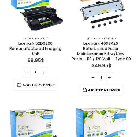
TAMBOURS - DRUMS
KITS DE MAINTENANCE
Lexmark 52D0Z00 
Lexmark 40X8420 
Remanufactured Imaging 
Refurbished Fuser 
Unit
Maintenance Kit w/New 
Parts – 110 / 120 Volt – Type 00
69.95
$
349.95
$
AJOUTER AU PANIER
AJOUTER AU PANIER