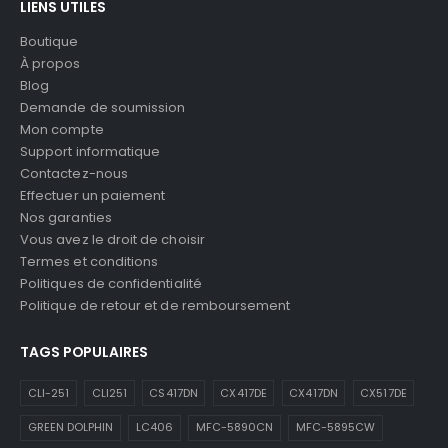
LIENS UTILES
Boutique
À propos
Blog
Demande de soumission
Mon compte
Support informatique
Contactez-nous
Effectuer un paiement
Nos garanties
Vous avez le droit de choisir
Termes et conditions
Politiques de confidentialité
Politique de retour et de remboursement
TAGS POPULAIRES
CLI-251
CLI251
CS417DN
CX417DE
CX417DN
CX517DE
GREEN DOLPHIN
LC406
MFC-5890CN
MFC-5895CW