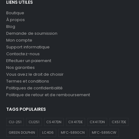
LIENS UTILES
Boutique
À propos
Blog
Demande de soumission
Mon compte
Support informatique
Contactez-nous
Effectuer un paiement
Nos garanties
Vous avez le droit de choisir
Termes et conditions
Politiques de confidentialité
Politique de retour et de remboursement
TAGS POPULAIRES
CLI-251
CLI251
CS417DN
CX417DE
CX417DN
CX517DE
GREEN DOLPHIN
LC406
MFC-5890CN
MFC-5895CW