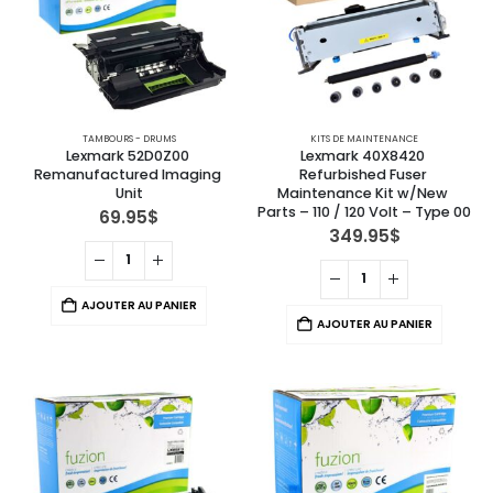
TAMBOURS - DRUMS
KITS DE MAINTENANCE
Lexmark 52D0Z00 
Lexmark 40X8420 
Remanufactured Imaging 
Refurbished Fuser 
Unit
Maintenance Kit w/New 
Parts – 110 / 120 Volt – Type 00
69.95
$
349.95
$
AJOUTER AU PANIER
AJOUTER AU PANIER