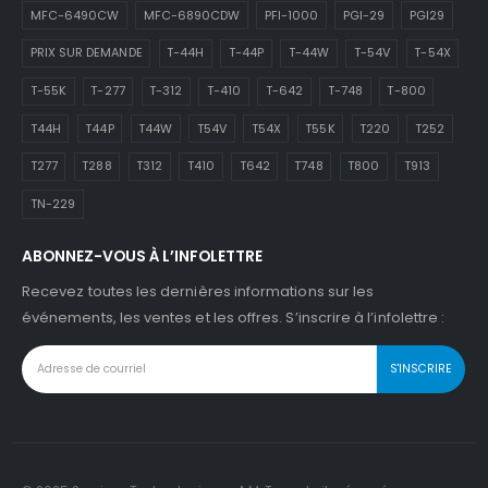
MFC-6490CW
MFC-6890CDW
PFI-1000
PGI-29
PGI29
PRIX SUR DEMANDE
T-44H
T-44P
T-44W
T-54V
T-54X
T-55K
T-277
T-312
T-410
T-642
T-748
T-800
T44H
T44P
T44W
T54V
T54X
T55K
T220
T252
T277
T288
T312
T410
T642
T748
T800
T913
TN-229
ABONNEZ-VOUS À L’INFOLETTRE
Recevez toutes les dernières informations sur les
événements, les ventes et les offres. S’inscrire à l’infolettre :