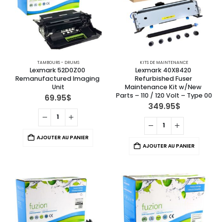
TAMBOURS - DRUMS
KITS DE MAINTENANCE
Lexmark 52D0Z00 
Lexmark 40X8420 
Remanufactured Imaging 
Refurbished Fuser 
Unit
Maintenance Kit w/New 
Parts – 110 / 120 Volt – Type 00
69.95
$
349.95
$
AJOUTER AU PANIER
AJOUTER AU PANIER