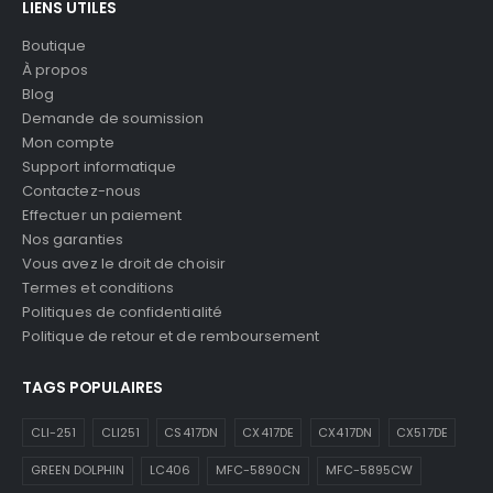
LIENS UTILES
Boutique
À propos
Blog
Demande de soumission
Mon compte
Support informatique
Contactez-nous
Effectuer un paiement
Nos garanties
Vous avez le droit de choisir
Termes et conditions
Politiques de confidentialité
Politique de retour et de remboursement
TAGS POPULAIRES
CLI-251
CLI251
CS417DN
CX417DE
CX417DN
CX517DE
GREEN DOLPHIN
LC406
MFC-5890CN
MFC-5895CW