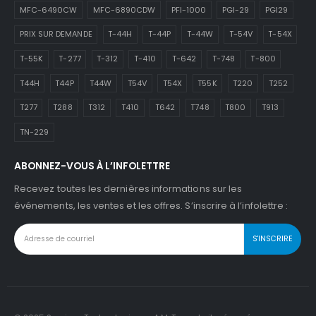
MFC-6490CW
MFC-6890CDW
PFI-1000
PGI-29
PGI29
PRIX SUR DEMANDE
T-44H
T-44P
T-44W
T-54V
T-54X
T-55K
T-277
T-312
T-410
T-642
T-748
T-800
T44H
T44P
T44W
T54V
T54X
T55K
T220
T252
T277
T288
T312
T410
T642
T748
T800
T913
TN-229
ABONNEZ-VOUS À L’INFOLETTRE
Recevez toutes les dernières informations sur les
événements, les ventes et les offres. S’inscrire à l’infolettre :