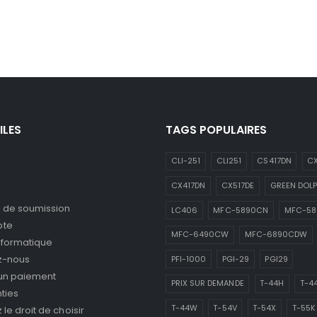
ILES
TAGS POPULAIRES
CLI-251
CLI251
CS417DN
CX
CX417DN
CX517DE
GREEN DOLP
de soumission
LC406
MFC-5890CN
MFC-5
pte
MFC-6490CW
MFC-6890CDW
nformatique
z-nous
PFI-1000
PGI-29
PGI29
 un paiement
PRIX SUR DEMANDE
T-44H
T-4
ties
T-44W
T-54V
T-54X
T-55K
le droit de choisir