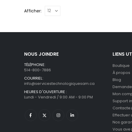
Afficher:
NOUS JOINDRE
LIENS UT
TÉLÉPHONE:
Boutique
514-800-7886
À propos
COURRIEL:
Blog
info@servicestechnologiquesam.ca
Demande 
HEURES D'OUVERTURE :
Mon com
Lundi - Vendredi / 9:00 AM - 9:00 PM
Support i
Contacte
Effectuer
Nos garan
Vous avez 