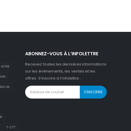
ABONNEZ-VOUS À L’INFOLETTRE
Recevez toutes les dernières informations
417DE
sur les événements, les ventes et les
HIN
offres. S’inscrire à l’infolettre :
895CW
4P
T-277