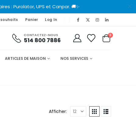
es : Purolator, UPS et Canpar. 🚚✨
 souhaits
Panier
Log In
CONTACTEZ-NOUS
0
514 800 7886
ARTICLES DE MAISON
NOS SERVICES
Afficher: