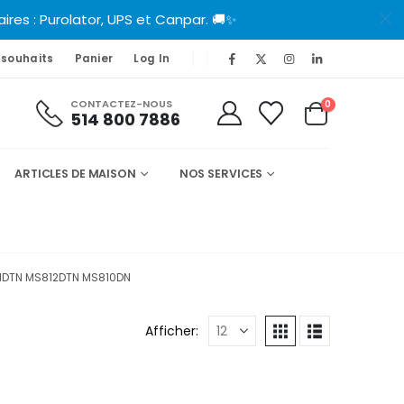
es : Purolator, UPS et Canpar. 🚚✨
 souhaits
Panier
Log In
CONTACTEZ-NOUS
0
514 800 7886
ARTICLES DE MAISON
NOS SERVICES
11DTN MS812DTN MS810DN
Afficher: