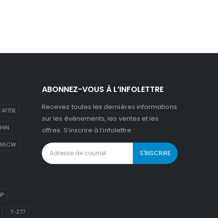
ABONNEZ-VOUS À L’INFOLETTRE
Recevez toutes les dernières informations
417DE
sur les événements, les ventes et les
HIN
offres. S’inscrire à l’infolettre :
895CW
4P
T-277