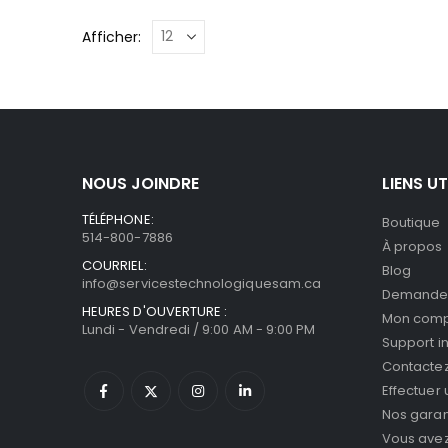
Afficher:
NOUS JOINDRE
LIENS UT
TÉLÉPHONE:
Boutique
514-800-7886
À propos
COURRIEL:
Blog
info@servicestechnologiquesam.ca
Demande 
HEURES D'OUVERTURE :
Mon com
Lundi - Vendredi / 9:00 AM - 9:00 PM
Support i
Contacte
Effectuer
Nos garan
Vous avez 