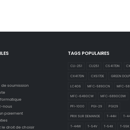
ILES
TAGS POPULAIRES
CLI-251
CLI251
CS417DN
CX
CX417DN
CX517DE
GREEN DOLP
de soumission
LC406
MFC-5890CN
MFC-5
pte
MFC-6490CW
MFC-6890CDW
nformatique
z-nous
PFI-1000
PGI-29
PGI29
 un paiement
PRIX SUR DEMANDE
T-44H
T-4
ties
T-44W
T-54V
T-54X
T-55K
le droit de choisir