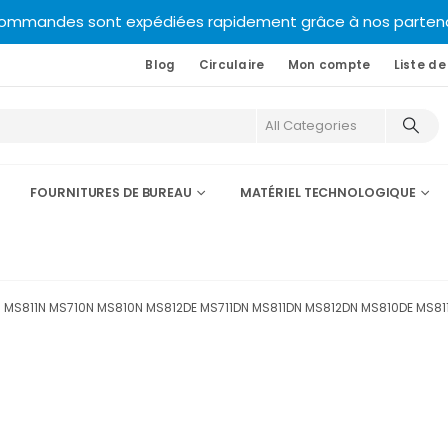
commandes sont expédiées rapidement grâce à nos partenair
Blog
Circulaire
Mon compte
Liste de
FOURNITURES DE BUREAU
MATÉRIEL TECHNOLOGIQUE
 MS811N MS710N MS810N MS812DE MS711DN MS811DN MS812DN MS810DE MS8